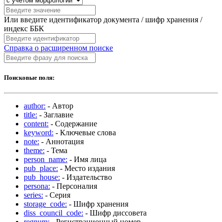
Или введите идентификатор документа / шифр хранения /
индекс ББК
Справка о расширенном поиске
Поисковые поля:
author:
- Автор
title:
- Заглавие
content:
- Содержание
keyword:
- Ключевые слова
note:
- Аннотация
theme:
- Тема
person_name:
- Имя лица
pub_place:
- Место издания
pub_house:
- Издательство
persona:
- Персоналия
series:
- Серия
storage_code:
- Шифр хранения
diss_council_code:
- Шифр диссовета
regnum:
- Регистрационный номер