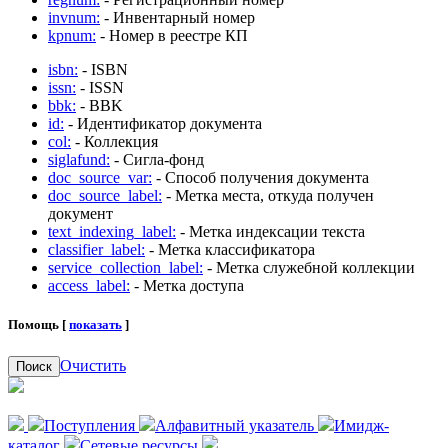
invnum:
- Инвентарный номер
kpnum:
- Номер в реестре КП
isbn:
- ISBN
issn:
- ISSN
bbk:
- BBK
id:
- Идентификатор документа
col:
- Коллекция
siglafund:
- Сигла-фонд
doc_source_var:
- Способ получения документа
doc_source_label:
- Метка места, откуда получен
документ
text_indexing_label:
- Метка индексации текста
classifier_label:
- Метка классификатора
service_collection_label:
- Метка служебной коллекции
access_label:
- Метка доступа
Помощь [
показать
]
Очистить
Поиск
Поступления
Алфавитный указатель
Имидж-
каталог
Сетевые ресурсы