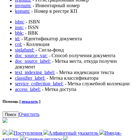
invnum:
- Инвентарный номер
kpnum:
- Номер в реестре КП
isbn:
- ISBN
issn:
- ISSN
bbk:
- BBK
id:
- Идентификатор документа
col:
- Коллекция
siglafund:
- Сигла-фонд
doc_source_var:
- Способ получения документа
doc_source_label:
- Метка места, откуда получен
документ
text_indexing_label:
- Метка индексации текста
classifier_label:
- Метка классификатора
service_collection_label:
- Метка служебной коллекции
access_label:
- Метка доступа
Помощь [
показать
]
Очистить
Поиск
Поступления
Алфавитный указатель
Имидж-
каталог
Сетевые ресурсы