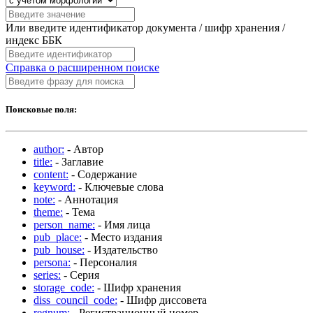
Или введите идентификатор документа / шифр хранения /
индекс ББК
Справка о расширенном поиске
Поисковые поля:
author:
- Автор
title:
- Заглавие
content:
- Содержание
keyword:
- Ключевые слова
note:
- Аннотация
theme:
- Тема
person_name:
- Имя лица
pub_place:
- Место издания
pub_house:
- Издательство
persona:
- Персоналия
series:
- Серия
storage_code:
- Шифр хранения
diss_council_code:
- Шифр диссовета
regnum:
- Регистрационный номер