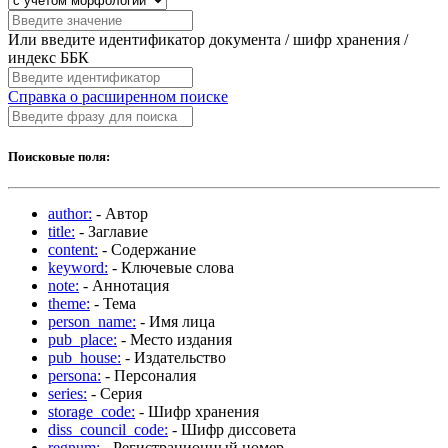
Или введите идентификатор документа / шифр хранения /
индекс ББК
Справка о расширенном поиске
Поисковые поля:
author:
- Автор
title:
- Заглавие
content:
- Содержание
keyword:
- Ключевые слова
note:
- Аннотация
theme:
- Тема
person_name:
- Имя лица
pub_place:
- Место издания
pub_house:
- Издательство
persona:
- Персоналия
series:
- Серия
storage_code:
- Шифр хранения
diss_council_code:
- Шифр диссовета
regnum:
- Регистрационный номер