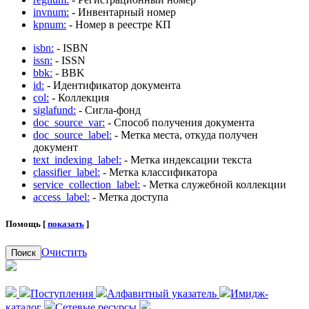
invnum:
- Инвентарный номер
kpnum:
- Номер в реестре КП
isbn:
- ISBN
issn:
- ISSN
bbk:
- BBK
id:
- Идентификатор документа
col:
- Коллекция
siglafund:
- Сигла-фонд
doc_source_var:
- Способ получения документа
doc_source_label:
- Метка места, откуда получен
документ
text_indexing_label:
- Метка индексации текста
classifier_label:
- Метка классификатора
service_collection_label:
- Метка служебной коллекции
access_label:
- Метка доступа
Помощь [
показать
]
Очистить
Поиск
Поступления
Алфавитный указатель
Имидж-
каталог
Сетевые ресурсы