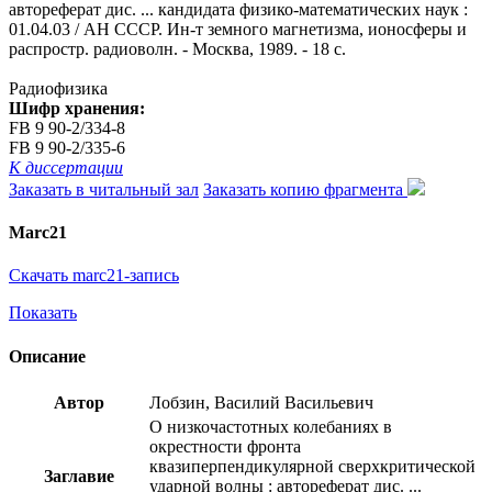
автореферат дис. ... кандидата физико-математических наук :
01.04.03 / АН СССР. Ин-т земного магнетизма, ионосферы и
распростр. радиоволн. - Москва, 1989. - 18 с.
Радиофизика
Шифр хранения:
FB 9 90-2/334-8
FB 9 90-2/335-6
К диссертации
Заказать в читальный зал
Заказать копию фрагмента
Marc21
Скачать marc21-запись
Показать
Описание
Автор
Лобзин, Василий Васильевич
О низкочастотных колебаниях в
окрестности фронта
квазиперпендикулярной сверхкритической
Заглавие
ударной волны : автореферат дис. ...