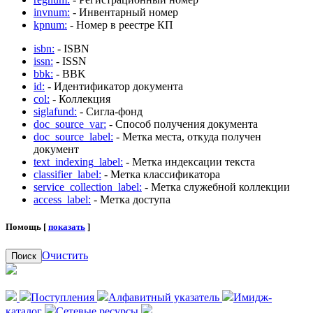
invnum:
- Инвентарный номер
kpnum:
- Номер в реестре КП
isbn:
- ISBN
issn:
- ISSN
bbk:
- BBK
id:
- Идентификатор документа
col:
- Коллекция
siglafund:
- Сигла-фонд
doc_source_var:
- Способ получения документа
doc_source_label:
- Метка места, откуда получен
документ
text_indexing_label:
- Метка индексации текста
classifier_label:
- Метка классификатора
service_collection_label:
- Метка служебной коллекции
access_label:
- Метка доступа
Помощь [
показать
]
Очистить
Поиск
Поступления
Алфавитный указатель
Имидж-
каталог
Сетевые ресурсы