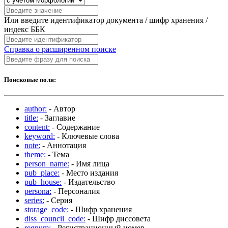
Или введите идентификатор документа / шифр хранения /
индекс ББК
Справка о расширенном поиске
Поисковые поля:
author:
- Автор
title:
- Заглавие
content:
- Содержание
keyword:
- Ключевые слова
note:
- Аннотация
theme:
- Тема
person_name:
- Имя лица
pub_place:
- Место издания
pub_house:
- Издательство
persona:
- Персоналия
series:
- Серия
storage_code:
- Шифр хранения
diss_council_code:
- Шифр диссовета
regnum:
- Регистрационный номер