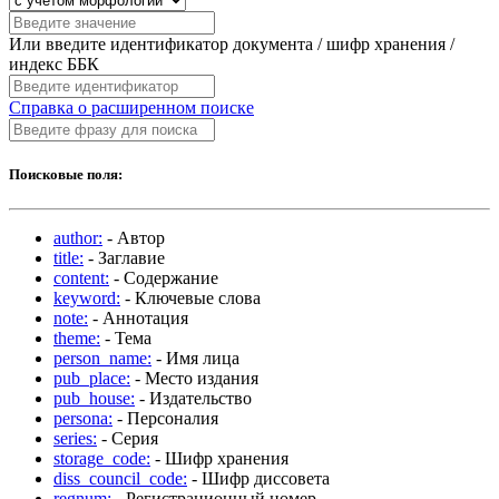
Или введите идентификатор документа / шифр хранения /
индекс ББК
Справка о расширенном поиске
Поисковые поля:
author:
- Автор
title:
- Заглавие
content:
- Содержание
keyword:
- Ключевые слова
note:
- Аннотация
theme:
- Тема
person_name:
- Имя лица
pub_place:
- Место издания
pub_house:
- Издательство
persona:
- Персоналия
series:
- Серия
storage_code:
- Шифр хранения
diss_council_code:
- Шифр диссовета
regnum:
- Регистрационный номер