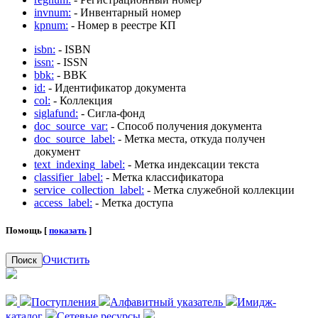
invnum:
- Инвентарный номер
kpnum:
- Номер в реестре КП
isbn:
- ISBN
issn:
- ISSN
bbk:
- BBK
id:
- Идентификатор документа
col:
- Коллекция
siglafund:
- Сигла-фонд
doc_source_var:
- Способ получения документа
doc_source_label:
- Метка места, откуда получен
документ
text_indexing_label:
- Метка индексации текста
classifier_label:
- Метка классификатора
service_collection_label:
- Метка служебной коллекции
access_label:
- Метка доступа
Помощь [
показать
]
Очистить
Поиск
Поступления
Алфавитный указатель
Имидж-
каталог
Сетевые ресурсы