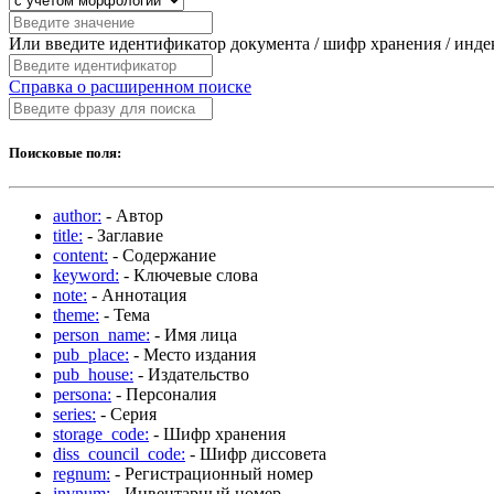
Или введите идентификатор документа / шифр хранения / инд
Справка о расширенном поиске
Поисковые поля:
author:
- Автор
title:
- Заглавие
content:
- Содержание
keyword:
- Ключевые слова
note:
- Аннотация
theme:
- Тема
person_name:
- Имя лица
pub_place:
- Место издания
pub_house:
- Издательство
persona:
- Персоналия
series:
- Серия
storage_code:
- Шифр хранения
diss_council_code:
- Шифр диссовета
regnum:
- Регистрационный номер
invnum:
- Инвентарный номер