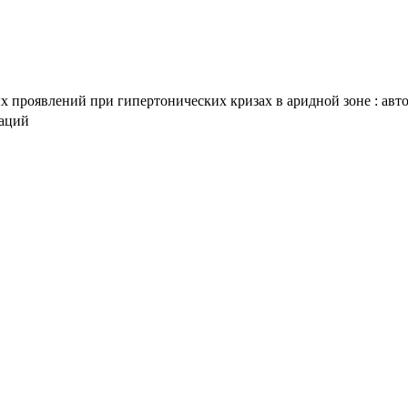
проявлений при гипертонических кризах в аридной зоне : авторе
таций