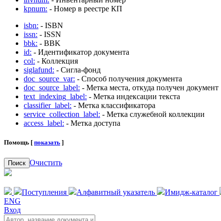
kpnum:
- Номер в реестре КП
isbn:
- ISBN
issn:
- ISSN
bbk:
- BBK
id:
- Идентификатор документа
col:
- Коллекция
siglafund:
- Сигла-фонд
doc_source_var:
- Способ получения документа
doc_source_label:
- Метка места, откуда получен документ
text_indexing_label:
- Метка индексации текста
classifier_label:
- Метка классификатора
service_collection_label:
- Метка служебной коллекции
access_label:
- Метка доступа
Помощь [
показать
]
Очистить
Поиск
Поступления
Алфавитный указатель
Имидж-каталог
ENG
Вход