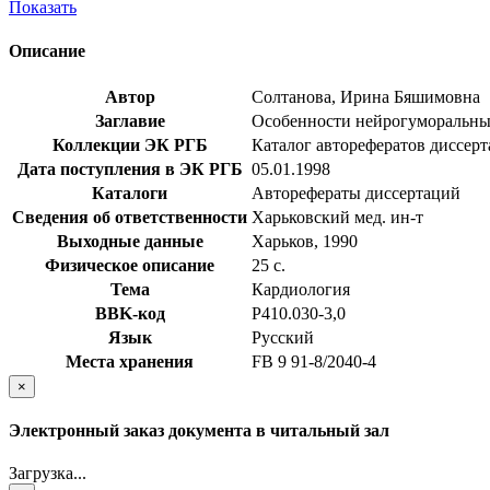
Показать
Описание
Автор
Солтанова, Ирина Бяшимовна
Заглавие
Особенности нейрогуморальных 
Коллекции ЭК РГБ
Каталог авторефератов диссер
Дата поступления в ЭК РГБ
05.01.1998
Каталоги
Авторефераты диссертаций
Сведения об ответственности
Харьковский мед. ин-т
Выходные данные
Харьков, 1990
Физическое описание
25 с.
Тема
Кардиология
BBK-код
Р410.030-3,0
Язык
Русский
Места хранения
FB 9 91-8/2040-4
×
Электронный заказ документа в читальный зал
Загрузка...