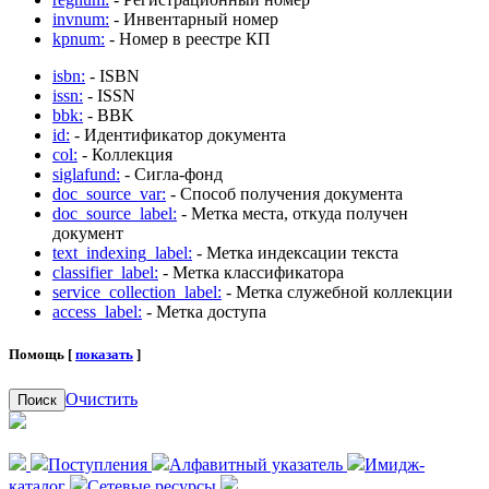
invnum:
- Инвентарный номер
kpnum:
- Номер в реестре КП
isbn:
- ISBN
issn:
- ISSN
bbk:
- BBK
id:
- Идентификатор документа
col:
- Коллекция
siglafund:
- Сигла-фонд
doc_source_var:
- Способ получения документа
doc_source_label:
- Метка места, откуда получен
документ
text_indexing_label:
- Метка индексации текста
classifier_label:
- Метка классификатора
service_collection_label:
- Метка служебной коллекции
access_label:
- Метка доступа
Помощь [
показать
]
Очистить
Поиск
Поступления
Алфавитный указатель
Имидж-
каталог
Сетевые ресурсы