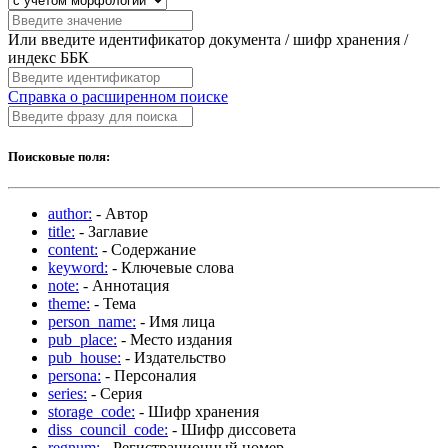
Или введите идентификатор документа / шифр хранения /
индекс ББК
Справка о расширенном поиске
Поисковые поля:
author:
- Автор
title:
- Заглавие
content:
- Содержание
keyword:
- Ключевые слова
note:
- Аннотация
theme:
- Тема
person_name:
- Имя лица
pub_place:
- Место издания
pub_house:
- Издательство
persona:
- Персоналия
series:
- Серия
storage_code:
- Шифр хранения
diss_council_code:
- Шифр диссовета
regnum:
- Регистрационный номер