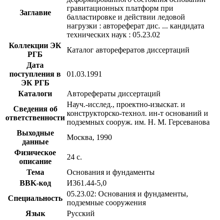
гравитационных платформ при
Заглавие
балластировке и действии ледовой
нагрузки : автореферат дис. ... кандидата
технических наук : 05.23.02
Коллекции ЭК
Каталог авторефератов диссертаций
РГБ
Дата
поступления в
01.03.1991
ЭК РГБ
Каталоги
Авторефераты диссертаций
Науч.-исслед., проектно-изыскат. и
Сведения об
конструкторско-технол. ин-т оснований и
ответственности
подземных сооруж. им. Н. М. Герсеванова
Выходные
Москва, 1990
данные
Физическое
24 с.
описание
Тема
Основания и фундаменты
BBK-код
И361.44-5,0
05.23.02: Основания и фундаменты,
Специальность
подземные сооружения
Язык
Русский