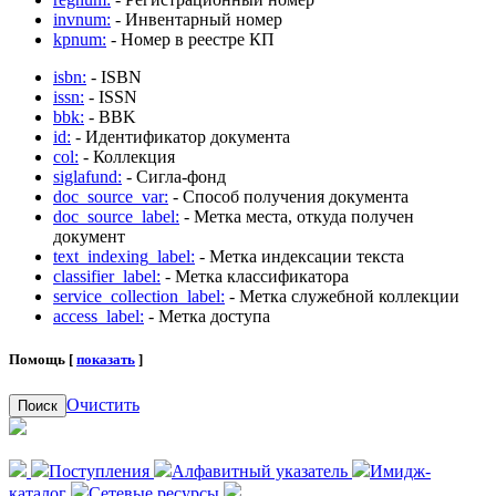
invnum:
- Инвентарный номер
kpnum:
- Номер в реестре КП
isbn:
- ISBN
issn:
- ISSN
bbk:
- BBK
id:
- Идентификатор документа
col:
- Коллекция
siglafund:
- Сигла-фонд
doc_source_var:
- Способ получения документа
doc_source_label:
- Метка места, откуда получен
документ
text_indexing_label:
- Метка индексации текста
classifier_label:
- Метка классификатора
service_collection_label:
- Метка служебной коллекции
access_label:
- Метка доступа
Помощь [
показать
]
Очистить
Поиск
Поступления
Алфавитный указатель
Имидж-
каталог
Сетевые ресурсы