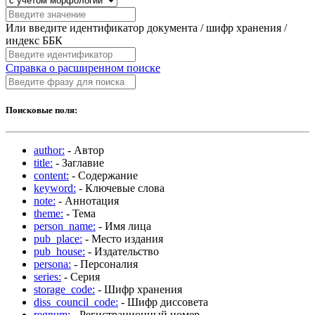
Или введите идентификатор документа / шифр хранения /
индекс ББК
Справка о расширенном поиске
Поисковые поля:
author:
- Автор
title:
- Заглавие
content:
- Содержание
keyword:
- Ключевые слова
note:
- Аннотация
theme:
- Тема
person_name:
- Имя лица
pub_place:
- Место издания
pub_house:
- Издательство
persona:
- Персоналия
series:
- Серия
storage_code:
- Шифр хранения
diss_council_code:
- Шифр диссовета
regnum:
- Регистрационный номер