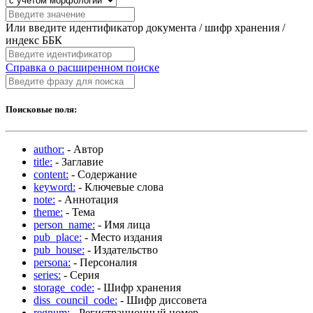
Или введите идентификатор документа / шифр хранения /
индекс ББК
Справка о расширенном поиске
Поисковые поля:
author:
- Автор
title:
- Заглавие
content:
- Содержание
keyword:
- Ключевые слова
note:
- Аннотация
theme:
- Тема
person_name:
- Имя лица
pub_place:
- Место издания
pub_house:
- Издательство
persona:
- Персоналия
series:
- Серия
storage_code:
- Шифр хранения
diss_council_code:
- Шифр диссовета
regnum:
- Регистрационный номер