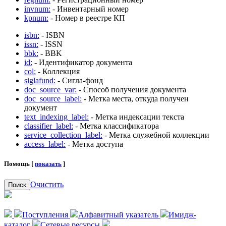
invnum:
- Инвентарный номер
kpnum:
- Номер в реестре КП
isbn:
- ISBN
issn:
- ISSN
bbk:
- BBK
id:
- Идентификатор документа
col:
- Коллекция
siglafund:
- Сигла-фонд
doc_source_var:
- Способ получения документа
doc_source_label:
- Метка места, откуда получен
документ
text_indexing_label:
- Метка индексации текста
classifier_label:
- Метка классификатора
service_collection_label:
- Метка служебной коллекции
access_label:
- Метка доступа
Помощь [
показать
]
Очистить
Поиск
Поступления
Алфавитный указатель
Имидж-
каталог
Сетевые ресурсы