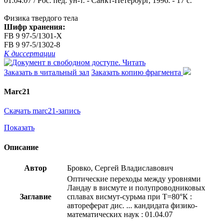
01.04.07 / Рос. пед. ун-т. - Санкт-Петербург, 1996. - 17 с.
Физика твердого тела
Шифр хранения:
FB 9 97-5/1301-X
FB 9 97-5/1302-8
К диссертации
Читать
Заказать в читальный зал
Заказать копию фрагмента
Marc21
Скачать marc21-запись
Показать
Описание
Автор
Бровко, Сергей Владиславович
Оптические переходы между уровнями
Ландау в висмуте и полупроводниковых
Заглавие
сплавах висмут-сурьма при Т=80°К :
автореферат дис. ... кандидата физико-
математических наук : 01.04.07