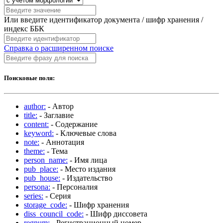
Или введите идентификатор документа / шифр хранения /
индекс ББК
Справка о расширенном поиске
Поисковые поля:
author:
- Автор
title:
- Заглавие
content:
- Содержание
keyword:
- Ключевые слова
note:
- Аннотация
theme:
- Тема
person_name:
- Имя лица
pub_place:
- Место издания
pub_house:
- Издательство
persona:
- Персоналия
series:
- Серия
storage_code:
- Шифр хранения
diss_council_code:
- Шифр диссовета
regnum:
- Регистрационный номер