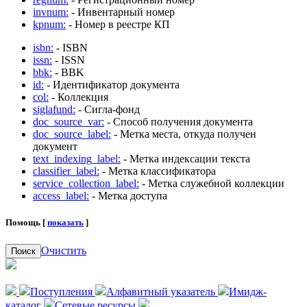
invnum:
- Инвентарный номер
kpnum:
- Номер в реестре КП
isbn:
- ISBN
issn:
- ISSN
bbk:
- BBK
id:
- Идентификатор документа
col:
- Коллекция
siglafund:
- Сигла-фонд
doc_source_var:
- Способ получения документа
doc_source_label:
- Метка места, откуда получен
документ
text_indexing_label:
- Метка индексации текста
classifier_label:
- Метка классификатора
service_collection_label:
- Метка служебной коллекции
access_label:
- Метка доступа
Помощь [
показать
]
Очистить
Поиск
Поступления
Алфавитный указатель
Имидж-
каталог
Сетевые ресурсы