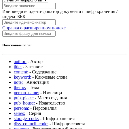
Или введите идентификатор документа / шифр хранения /
индекс ББК
Справка о расширенном поиске
Поисковые поля:
author:
- Автор
title:
- Заглавие
content:
- Содержание
keyword:
- Ключевые слова
note:
- Аннотация
theme:
- Тема
person_name:
- Имя лица
pub_place:
- Место издания
pub_house:
- Издательство
persona:
- Персоналия
series:
- Серия
storage_code:
- Шифр хранения
diss_council_code:
- Шифр диссовета
regnum:
- Регистрационный номер