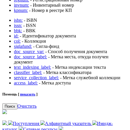
invnum:
- Инвентарный номер
kpnum:
- Номер в реестре КП
isbn:
- ISBN
issn:
- ISSN
bbk:
- BBK
id:
- Идентификатор документа
col:
- Коллекция
siglafund:
- Сигла-фонд
doc_source_var:
- Способ получения документа
doc_source_label:
- Метка места, откуда получен
документ
text_indexing_label:
- Метка индексации текста
classifier_label:
- Метка классификатора
service_collection_label:
- Метка служебной коллекции
access_label:
- Метка доступа
Помощь [
показать
]
Очистить
Поиск
Поступления
Алфавитный указатель
Имидж-
каталог
Сетевые ресурсы