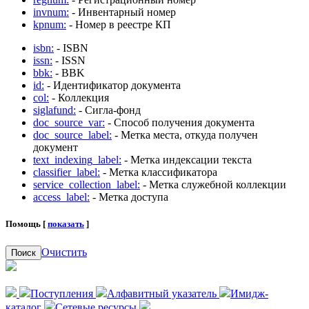
invnum:
- Инвентарный номер
kpnum:
- Номер в реестре КП
isbn:
- ISBN
issn:
- ISSN
bbk:
- BBK
id:
- Идентификатор документа
col:
- Коллекция
siglafund:
- Сигла-фонд
doc_source_var:
- Способ получения документа
doc_source_label:
- Метка места, откуда получен
документ
text_indexing_label:
- Метка индексации текста
classifier_label:
- Метка классификатора
service_collection_label:
- Метка служебной коллекции
access_label:
- Метка доступа
Помощь [
показать
]
Очистить
Поиск
Поступления
Алфавитный указатель
Имидж-
каталог
Сетевые ресурсы