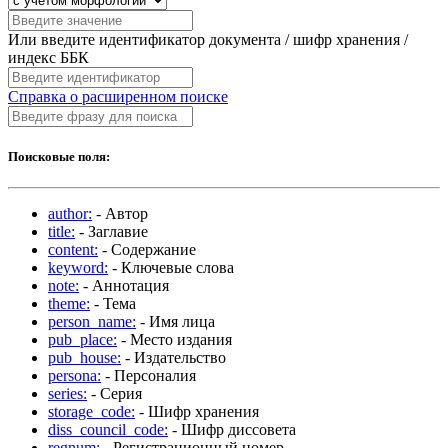
Или введите идентификатор документа / шифр хранения /
индекс ББК
Справка о расширенном поиске
Поисковые поля:
author:
- Автор
title:
- Заглавие
content:
- Содержание
keyword:
- Ключевые слова
note:
- Аннотация
theme:
- Тема
person_name:
- Имя лица
pub_place:
- Место издания
pub_house:
- Издательство
persona:
- Персоналия
series:
- Серия
storage_code:
- Шифр хранения
diss_council_code:
- Шифр диссовета
regnum:
- Регистрационный номер