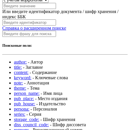
Или введите идентификатор документа / шифр хранения /
индекс ББК
Справка о расширенном поиске
Поисковые поля:
author:
- Автор
title:
- Заглавие
content:
- Содержание
keyword:
- Ключевые слова
note:
- Аннотация
theme:
- Тема
person_name:
- Имя лица
pub_place:
- Место издания
pub_house:
- Издательство
persona:
- Персоналия
series:
- Серия
storage_code:
- Шифр хранения
diss_council_code:
- Шифр диссовета
regnum:
- Регистрационный номер