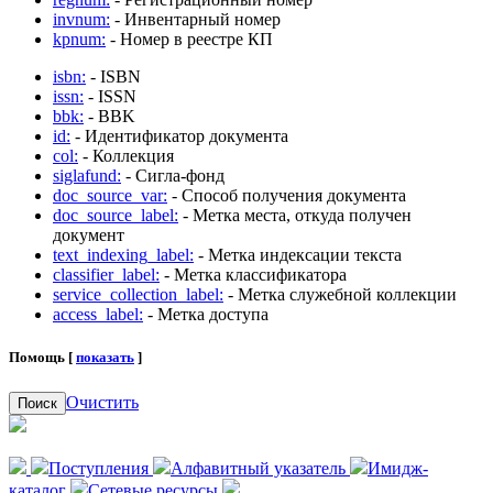
invnum:
- Инвентарный номер
kpnum:
- Номер в реестре КП
isbn:
- ISBN
issn:
- ISSN
bbk:
- BBK
id:
- Идентификатор документа
col:
- Коллекция
siglafund:
- Сигла-фонд
doc_source_var:
- Способ получения документа
doc_source_label:
- Метка места, откуда получен
документ
text_indexing_label:
- Метка индексации текста
classifier_label:
- Метка классификатора
service_collection_label:
- Метка служебной коллекции
access_label:
- Метка доступа
Помощь [
показать
]
Очистить
Поиск
Поступления
Алфавитный указатель
Имидж-
каталог
Сетевые ресурсы