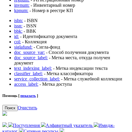
invnum:
- Инвентарный номер
kpnum:
- Номер в реестре КП
isbn:
- ISBN
issn:
- ISSN
bbk:
- BBK
id:
- Идентификатор документа
col:
- Коллекция
siglafund:
- Сигла-фонд
doc_source_var:
- Способ получения документа
doc_source_label:
- Метка места, откуда получен
документ
text_indexing_label:
- Метка индексации текста
classifier_label:
- Метка классификатора
service_collection_label:
- Метка служебной коллекции
access_label:
- Метка доступа
Помощь [
показать
]
Очистить
Поиск
Поступления
Алфавитный указатель
Имидж-
каталог
Сетевые ресурсы