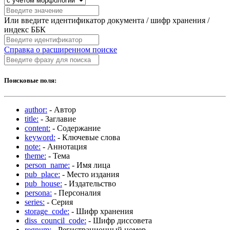
Или введите идентификатор документа / шифр хранения /
индекс ББК
Справка о расширенном поиске
Поисковые поля:
author:
- Автор
title:
- Заглавие
content:
- Содержание
keyword:
- Ключевые слова
note:
- Аннотация
theme:
- Тема
person_name:
- Имя лица
pub_place:
- Место издания
pub_house:
- Издательство
persona:
- Персоналия
series:
- Серия
storage_code:
- Шифр хранения
diss_council_code:
- Шифр диссовета
regnum:
- Регистрационный номер