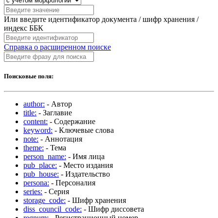
Или введите идентификатор документа / шифр хранения /
индекс ББК
Справка о расширенном поиске
Поисковые поля:
author:
- Автор
title:
- Заглавие
content:
- Содержание
keyword:
- Ключевые слова
note:
- Аннотация
theme:
- Тема
person_name:
- Имя лица
pub_place:
- Место издания
pub_house:
- Издательство
persona:
- Персоналия
series:
- Серия
storage_code:
- Шифр хранения
diss_council_code:
- Шифр диссовета
regnum:
- Регистрационный номер