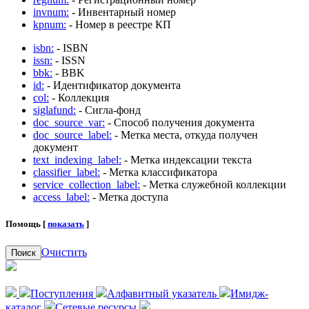
invnum:
- Инвентарный номер
kpnum:
- Номер в реестре КП
isbn:
- ISBN
issn:
- ISSN
bbk:
- BBK
id:
- Идентификатор документа
col:
- Коллекция
siglafund:
- Сигла-фонд
doc_source_var:
- Способ получения документа
doc_source_label:
- Метка места, откуда получен
документ
text_indexing_label:
- Метка индексации текста
classifier_label:
- Метка классификатора
service_collection_label:
- Метка служебной коллекции
access_label:
- Метка доступа
Помощь [
показать
]
Очистить
Поиск
Поступления
Алфавитный указатель
Имидж-
каталог
Сетевые ресурсы