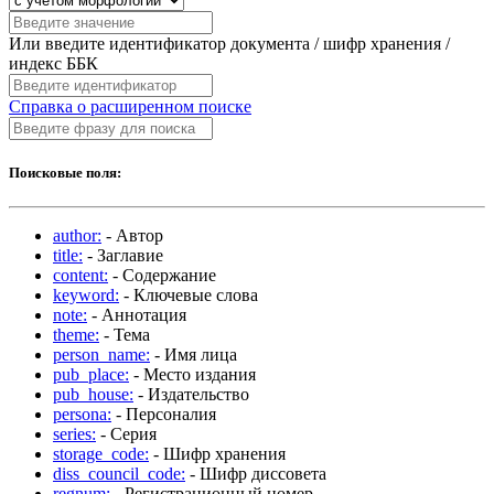
Или введите идентификатор документа / шифр хранения /
индекс ББК
Справка о расширенном поиске
Поисковые поля:
author:
- Автор
title:
- Заглавие
content:
- Содержание
keyword:
- Ключевые слова
note:
- Аннотация
theme:
- Тема
person_name:
- Имя лица
pub_place:
- Место издания
pub_house:
- Издательство
persona:
- Персоналия
series:
- Серия
storage_code:
- Шифр хранения
diss_council_code:
- Шифр диссовета
regnum:
- Регистрационный номер