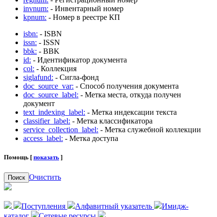
invnum:
- Инвентарный номер
kpnum:
- Номер в реестре КП
isbn:
- ISBN
issn:
- ISSN
bbk:
- BBK
id:
- Идентификатор документа
col:
- Коллекция
siglafund:
- Сигла-фонд
doc_source_var:
- Способ получения документа
doc_source_label:
- Метка места, откуда получен
документ
text_indexing_label:
- Метка индексации текста
classifier_label:
- Метка классификатора
service_collection_label:
- Метка служебной коллекции
access_label:
- Метка доступа
Помощь [
показать
]
Очистить
Поиск
Поступления
Алфавитный указатель
Имидж-
каталог
Сетевые ресурсы