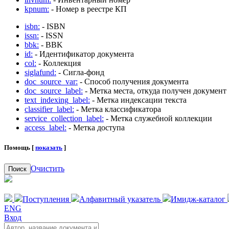
kpnum:
- Номер в реестре КП
isbn:
- ISBN
issn:
- ISSN
bbk:
- BBK
id:
- Идентификатор документа
col:
- Коллекция
siglafund:
- Сигла-фонд
doc_source_var:
- Способ получения документа
doc_source_label:
- Метка места, откуда получен документ
text_indexing_label:
- Метка индексации текста
classifier_label:
- Метка классификатора
service_collection_label:
- Метка служебной коллекции
access_label:
- Метка доступа
Помощь [
показать
]
Очистить
Поиск
Поступления
Алфавитный указатель
Имидж-каталог
ENG
Вход