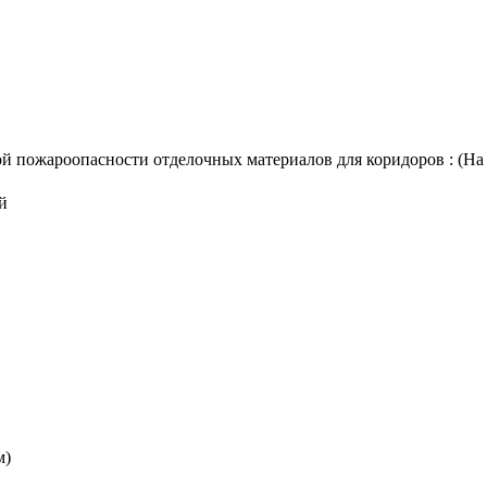
 пожароопасности отделочных материалов для коридоров : (На пр
й
м)