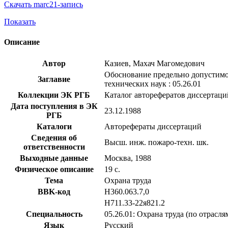
Скачать marc21-запись
Показать
Описание
Автор
Казиев, Махач Магомедович
Обоснование предельно допустимой
Заглавие
технических наук : 05.26.01
Коллекции ЭК РГБ
Каталог авторефератов диссертаци
Дата поступления в ЭК
23.12.1988
РГБ
Каталоги
Авторефераты диссертаций
Сведения об
Высш. инж. пожаро-техн. шк.
ответственности
Выходные данные
Москва, 1988
Физическое описание
19 с.
Тема
Охрана труда
BBK-код
Н360.063.7,0
Н711.33-22я821.2
Специальность
05.26.01: Охрана труда (по отрасля
Язык
Русский