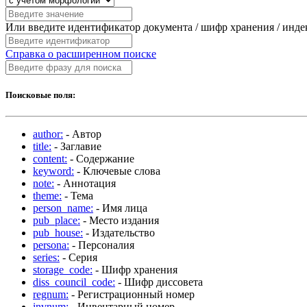
Или введите идентификатор документа / шифр хранения / инд
Справка о расширенном поиске
Поисковые поля:
author:
- Автор
title:
- Заглавие
content:
- Содержание
keyword:
- Ключевые слова
note:
- Аннотация
theme:
- Тема
person_name:
- Имя лица
pub_place:
- Место издания
pub_house:
- Издательство
persona:
- Персоналия
series:
- Серия
storage_code:
- Шифр хранения
diss_council_code:
- Шифр диссовета
regnum:
- Регистрационный номер
invnum:
- Инвентарный номер