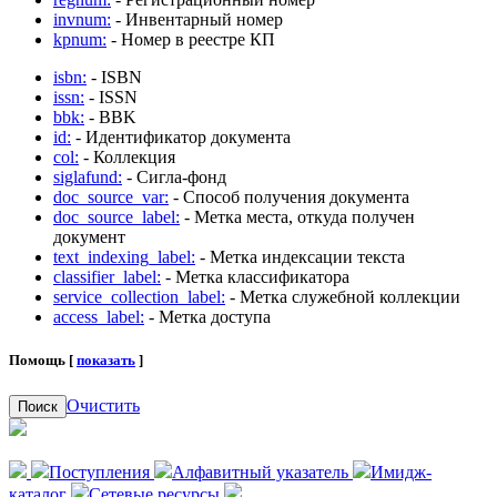
invnum:
- Инвентарный номер
kpnum:
- Номер в реестре КП
isbn:
- ISBN
issn:
- ISSN
bbk:
- BBK
id:
- Идентификатор документа
col:
- Коллекция
siglafund:
- Сигла-фонд
doc_source_var:
- Способ получения документа
doc_source_label:
- Метка места, откуда получен
документ
text_indexing_label:
- Метка индексации текста
classifier_label:
- Метка классификатора
service_collection_label:
- Метка служебной коллекции
access_label:
- Метка доступа
Помощь [
показать
]
Очистить
Поиск
Поступления
Алфавитный указатель
Имидж-
каталог
Сетевые ресурсы