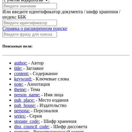
Или введите идентификатор документа / шифр хранения /
индекс ББК
Справка о расширенном поиске
Поисковые поля:
author:
- Автор
title:
- Заглавие
content:
- Содержание
keyword:
- Ключевые слова
note:
- Аннотация
theme:
- Тема
person_name:
- Имя лица
pub_place:
- Место издания
pub_house:
- Издательство
persona:
- Персоналия
series:
- Серия
storage_code:
- Шифр хранения
diss_council_code:
- Шифр диссовета
regnum:
- Регистрационный номер