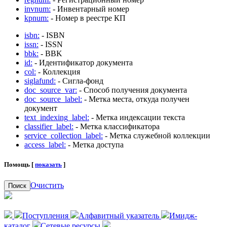
invnum:
- Инвентарный номер
kpnum:
- Номер в реестре КП
isbn:
- ISBN
issn:
- ISSN
bbk:
- BBK
id:
- Идентификатор документа
col:
- Коллекция
siglafund:
- Сигла-фонд
doc_source_var:
- Способ получения документа
doc_source_label:
- Метка места, откуда получен
документ
text_indexing_label:
- Метка индексации текста
classifier_label:
- Метка классификатора
service_collection_label:
- Метка служебной коллекции
access_label:
- Метка доступа
Помощь [
показать
]
Очистить
Поиск
Поступления
Алфавитный указатель
Имидж-
каталог
Сетевые ресурсы