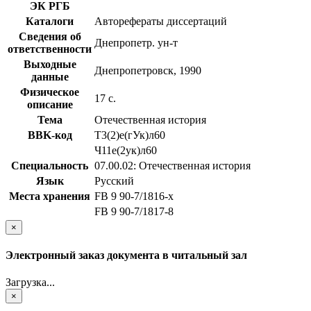
ЭК РГБ
Каталоги
Авторефераты диссертаций
Сведения об
Днепропетр. ун-т
ответственности
Выходные
Днепропетровск, 1990
данные
Физическое
17 с.
описание
Тема
Отечественная история
BBK-код
Т3(2)е(гУк)л60
Ч11е(2ук)л60
Специальность
07.00.02: Отечественная история
Язык
Русский
Места хранения
FB 9 90-7/1816-x
FB 9 90-7/1817-8
×
Электронный заказ документа в читальный зал
Загрузка...
×