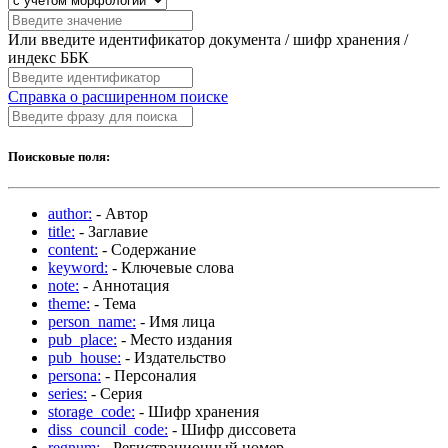
Или введите идентификатор документа / шифр хранения /
индекс ББК
Справка о расширенном поиске
Поисковые поля:
author:
- Автор
title:
- Заглавие
content:
- Содержание
keyword:
- Ключевые слова
note:
- Аннотация
theme:
- Тема
person_name:
- Имя лица
pub_place:
- Место издания
pub_house:
- Издательство
persona:
- Персоналия
series:
- Серия
storage_code:
- Шифр хранения
diss_council_code:
- Шифр диссовета
regnum:
- Регистрационный номер