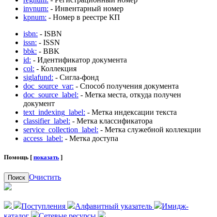
invnum:
- Инвентарный номер
kpnum:
- Номер в реестре КП
isbn:
- ISBN
issn:
- ISSN
bbk:
- BBK
id:
- Идентификатор документа
col:
- Коллекция
siglafund:
- Сигла-фонд
doc_source_var:
- Способ получения документа
doc_source_label:
- Метка места, откуда получен
документ
text_indexing_label:
- Метка индексации текста
classifier_label:
- Метка классификатора
service_collection_label:
- Метка служебной коллекции
access_label:
- Метка доступа
Помощь [
показать
]
Очистить
Поиск
Поступления
Алфавитный указатель
Имидж-
каталог
Сетевые ресурсы