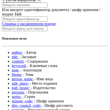
Или введите идентификатор документа / шифр хранения /
индекс ББК
Справка о расширенном поиске
Поисковые поля:
author:
- Автор
title:
- Заглавие
content:
- Содержание
keyword:
- Ключевые слова
note:
- Аннотация
theme:
- Тема
person_name:
- Имя лица
pub_place:
- Место издания
pub_house:
- Издательство
persona:
- Персоналия
series:
- Серия
storage_code:
- Шифр хранения
diss_council_code:
- Шифр диссовета
regnum:
- Регистрационный номер