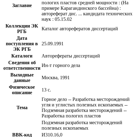
пологих пластов средней мощности : (На
Заглавие
примере Карагандинского бассейна) :
автореферат дис. ... кандидата технических
наук : 05.15.02
Коллекции ЭК
Каталог авторефератов диссертаций
РГБ
Дата
поступления в
25.09.1991
ЭК РГБ
Каталоги
Авторефераты диссертаций
Сведения об
Ин-т горного дела
ответственности
Выходные
Москва, 1991
данные
Физическое
13 с.
описание
Горное дело -- Разработка месторождений
угля и углистых полезных ископаемых --
Тема
Подземная разработка месторождений --
Разработка пологих пластов
Подземная разработка месторождений
полезных ископаемых
BBK-код
И310.16,0