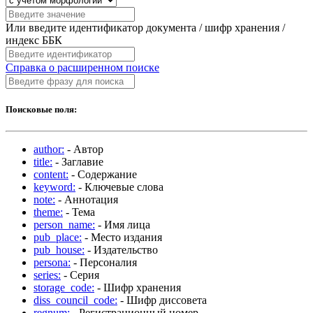
Или введите идентификатор документа / шифр хранения /
индекс ББК
Справка о расширенном поиске
Поисковые поля:
author:
- Автор
title:
- Заглавие
content:
- Содержание
keyword:
- Ключевые слова
note:
- Аннотация
theme:
- Тема
person_name:
- Имя лица
pub_place:
- Место издания
pub_house:
- Издательство
persona:
- Персоналия
series:
- Серия
storage_code:
- Шифр хранения
diss_council_code:
- Шифр диссовета
regnum:
- Регистрационный номер