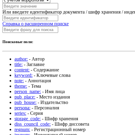
Или введите идентификатор документа / шифр хранения / инд
Справка о расширенном поиске
Поисковые поля:
author:
- Автор
title:
- Заглавие
content:
- Содержание
keyword:
- Ключевые слова
note:
- Аннотация
theme:
- Тема
person_name:
- Имя лица
pub_place:
- Место издания
pub_house:
- Издательство
persona:
- Персоналия
series:
- Серия
storage_code:
- Шифр хранения
diss_council_code:
- Шифр диссовета
regnum:
- Регистрационный номер
invnum:
- Инвентарный номер