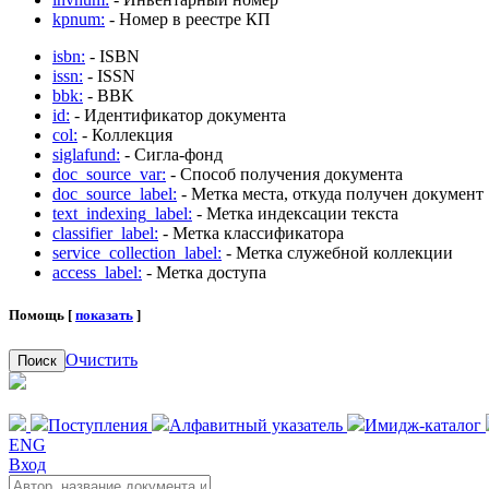
kpnum:
- Номер в реестре КП
isbn:
- ISBN
issn:
- ISSN
bbk:
- BBK
id:
- Идентификатор документа
col:
- Коллекция
siglafund:
- Сигла-фонд
doc_source_var:
- Способ получения документа
doc_source_label:
- Метка места, откуда получен документ
text_indexing_label:
- Метка индексации текста
classifier_label:
- Метка классификатора
service_collection_label:
- Метка служебной коллекции
access_label:
- Метка доступа
Помощь [
показать
]
Очистить
Поиск
Поступления
Алфавитный указатель
Имидж-каталог
ENG
Вход