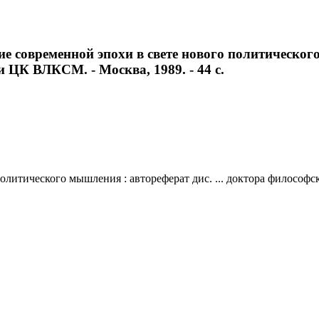
е современной эпохи в свете нового политического
и ЦК ВЛКСМ. - Москва, 1989. - 44 с.
литического мышления : автореферат дис. ... доктора философск