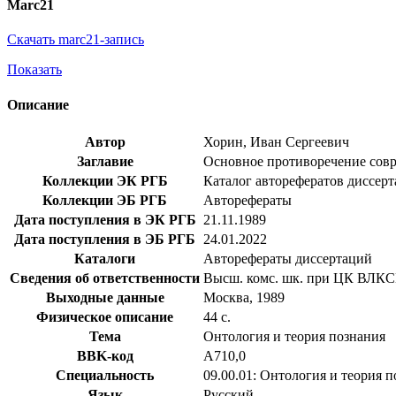
Marc21
Скачать marc21-запись
Показать
Описание
Автор
Хорин, Иван Сергеевич
Заглавие
Основное противоречение совре
Коллекции ЭК РГБ
Каталог авторефератов диссер
Коллекции ЭБ РГБ
Авторефераты
Дата поступления в ЭК РГБ
21.11.1989
Дата поступления в ЭБ РГБ
24.01.2022
Каталоги
Авторефераты диссертаций
Сведения об ответственности
Высш. комс. шк. при ЦК ВЛК
Выходные данные
Москва, 1989
Физическое описание
44 с.
Тема
Онтология и теория познания
BBK-код
А710,0
Специальность
09.00.01: Онтология и теория 
Язык
Русский