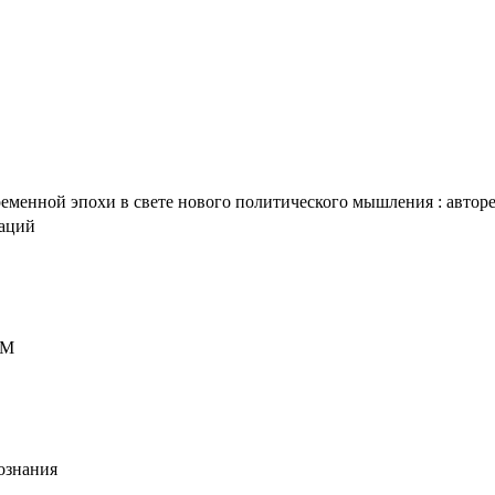
менной эпохи в свете нового политического мышления : авторефе
таций
СМ
познания