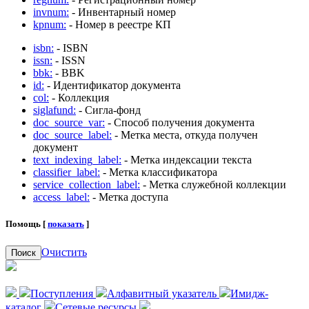
invnum:
- Инвентарный номер
kpnum:
- Номер в реестре КП
isbn:
- ISBN
issn:
- ISSN
bbk:
- BBK
id:
- Идентификатор документа
col:
- Коллекция
siglafund:
- Сигла-фонд
doc_source_var:
- Способ получения документа
doc_source_label:
- Метка места, откуда получен
документ
text_indexing_label:
- Метка индексации текста
classifier_label:
- Метка классификатора
service_collection_label:
- Метка служебной коллекции
access_label:
- Метка доступа
Помощь [
показать
]
Очистить
Поиск
Поступления
Алфавитный указатель
Имидж-
каталог
Сетевые ресурсы