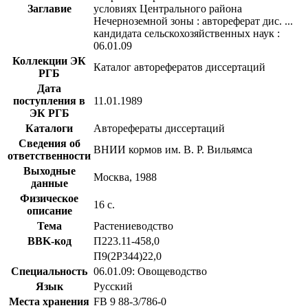
Заглавие
условиях Центрального района
Нечерноземной зоны : автореферат дис. ...
кандидата сельскохозяйственных наук :
06.01.09
Коллекции ЭК
Каталог авторефератов диссертаций
РГБ
Дата
поступления в
11.01.1989
ЭК РГБ
Каталоги
Авторефераты диссертаций
Сведения об
ВНИИ кормов им. В. Р. Вильямса
ответственности
Выходные
Москва, 1988
данные
Физическое
16 с.
описание
Тема
Растениеводство
BBK-код
П223.11-458,0
П9(2Р344)22,0
Специальность
06.01.09: Овощеводство
Язык
Русский
Места хранения
FB 9 88-3/786-0