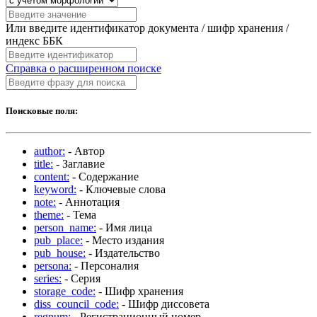
Или введите идентификатор документа / шифр хранения /
индекс ББК
Справка о расширенном поиске
Поисковые поля:
author:
- Автор
title:
- Заглавие
content:
- Содержание
keyword:
- Ключевые слова
note:
- Аннотация
theme:
- Тема
person_name:
- Имя лица
pub_place:
- Место издания
pub_house:
- Издательство
persona:
- Персоналия
series:
- Серия
storage_code:
- Шифр хранения
diss_council_code:
- Шифр диссовета
regnum:
- Регистрационный номер