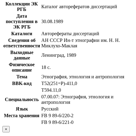
Коллекции ЭК
Каталог авторефератов диссертаций
РГБ
Дата
поступления в
30.08.1989
ЭК РГБ
Каталоги
Авторефераты диссертаций
Сведения об
АН СССР Ин-т этнографии им. Н. Н.
ответственности
Миклухо-Маклая
Выходные
Ленинград, 1989
данные
Физическое
18 с.
описание
Тема
Этнография, этнология и антропология
BBK-код
Т52(251=Р)-411,0
Т594.11,0
07.00.07: Этнография, этнология и
Специальность
антропология
Язык
Русский
Места хранения
FB 9 89-6/220-2
FB 9 89-6/221-0
×