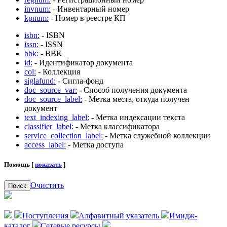
invnum:
- Инвентарный номер
kpnum:
- Номер в реестре КП
isbn:
- ISBN
issn:
- ISSN
bbk:
- BBK
id:
- Идентификатор документа
col:
- Коллекция
siglafund:
- Сигла-фонд
doc_source_var:
- Способ получения документа
doc_source_label:
- Метка места, откуда получен
документ
text_indexing_label:
- Метка индексации текста
classifier_label:
- Метка классификатора
service_collection_label:
- Метка служебной коллекции
access_label:
- Метка доступа
Помощь [
показать
]
Очистить
Поиск
Поступления
Алфавитный указатель
Имидж-
каталог
Сетевые ресурсы