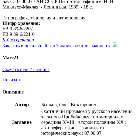
наук : 07.00.07 / АН СССР Ин-т этнографии им. Н. Н.
Миклухо-Маклая. - Ленинград, 1989. - 18 с.
Этнография, этнология и антропология
Шифр хранения:
FB 9 89-6/220-2
FB 9 89-6/221-0
К диссертации
Заказать в читальный зал
Заказать копию фрагмента
Marc21
Скачать marc21-запись
Показать
Описание
Автор
Бычков, Олег Викторович
Охотничий промысел у русского населения
таежного Прибайкалья : по материалам
Заглавие
середины XVIII - второй половины XX :
автореферат дис. ... кандидата
исторических наук : 07.00.07