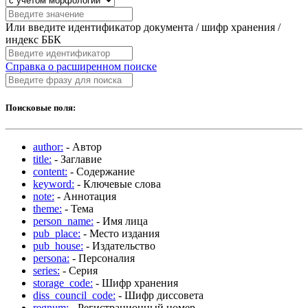
Или введите идентификатор документа / шифр хранения /
индекс ББК
Справка о расширенном поиске
Поисковые поля:
author:
- Автор
title:
- Заглавие
content:
- Содержание
keyword:
- Ключевые слова
note:
- Аннотация
theme:
- Тема
person_name:
- Имя лица
pub_place:
- Место издания
pub_house:
- Издательство
persona:
- Персоналия
series:
- Серия
storage_code:
- Шифр хранения
diss_council_code:
- Шифр диссовета
regnum:
- Регистрационный номер