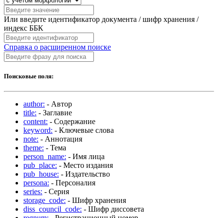
Или введите идентификатор документа / шифр хранения /
индекс ББК
Справка о расширенном поиске
Поисковые поля:
author:
- Автор
title:
- Заглавие
content:
- Содержание
keyword:
- Ключевые слова
note:
- Аннотация
theme:
- Тема
person_name:
- Имя лица
pub_place:
- Место издания
pub_house:
- Издательство
persona:
- Персоналия
series:
- Серия
storage_code:
- Шифр хранения
diss_council_code:
- Шифр диссовета
regnum:
- Регистрационный номер