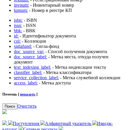
invnum:
- Инвентарный номер
kpnum:
- Номер в реестре КП
isbn:
- ISBN
issn:
- ISSN
bbk:
- BBK
id:
- Идентификатор документа
col:
- Коллекция
siglafund:
- Сигла-фонд
doc_source_var:
- Способ получения документа
doc_source_label:
- Метка места, откуда получен
документ
text_indexing_label:
- Метка индексации текста
classifier_label:
- Метка классификатора
service_collection_label:
- Метка служебной коллекции
access_label:
- Метка доступа
Помощь [
показать
]
Очистить
Поиск
Поступления
Алфавитный указатель
Имидж-
каталог
Сетевые ресурсы