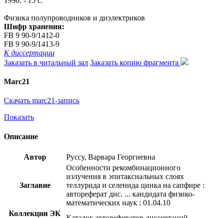
1990. - 15 с.
Физика полупроводников и диэлектриков
Шифр хранения:
FB 9 90-9/1412-0
FB 9 90-9/1413-9
К диссертации
Заказать в читальный зал
Заказать копию фрагмента
Marc21
Скачать marc21-запись
Показать
Описание
Автор
Руссу, Варвара Георгиевна
Особенности рекомбинационного
излучения в эпитаксиальных слоях
Заглавие
теллурида и селенида цинка на сапфире :
автореферат дис. ... кандидата физико-
математических наук : 01.04.10
Коллекции ЭК
Каталог авторефератов диссертаций