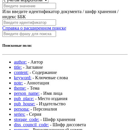
Или введите идентификатор документа / шифр хранения /
индекс ББК
Справка о расширенном поиске
Поисковые поля:
author:
- Автор
title:
- Заглавие
content:
- Содержание
keyword:
- Ключевые слова
note:
- Аннотация
theme:
- Тема
person_name:
- Имя лица
pub_place:
- Место издания
pub_house:
- Издательство
persona:
- Персоналия
series:
- Серия
storage_code:
- Шифр хранения
diss_council_code:
- Шифр диссовета
regnum:
- Регистрационный номер