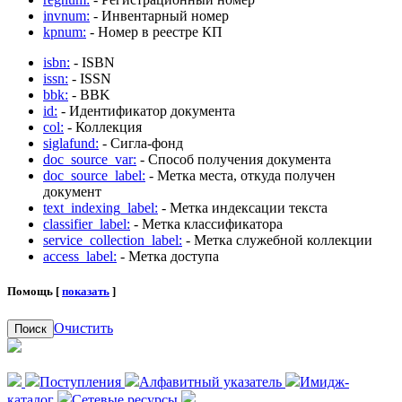
invnum:
- Инвентарный номер
kpnum:
- Номер в реестре КП
isbn:
- ISBN
issn:
- ISSN
bbk:
- BBK
id:
- Идентификатор документа
col:
- Коллекция
siglafund:
- Сигла-фонд
doc_source_var:
- Способ получения документа
doc_source_label:
- Метка места, откуда получен
документ
text_indexing_label:
- Метка индексации текста
classifier_label:
- Метка классификатора
service_collection_label:
- Метка служебной коллекции
access_label:
- Метка доступа
Помощь [
показать
]
Очистить
Поиск
Поступления
Алфавитный указатель
Имидж-
каталог
Сетевые ресурсы