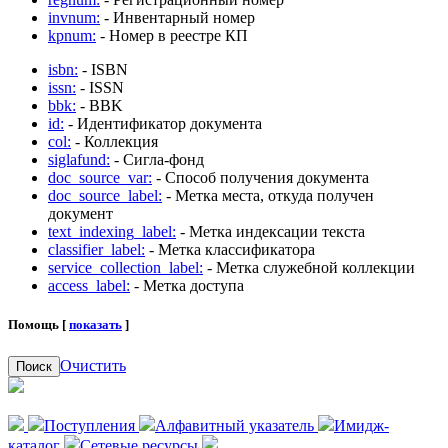
invnum:
- Инвентарный номер
kpnum:
- Номер в реестре КП
isbn:
- ISBN
issn:
- ISSN
bbk:
- BBK
id:
- Идентификатор документа
col:
- Коллекция
siglafund:
- Сигла-фонд
doc_source_var:
- Способ получения документа
doc_source_label:
- Метка места, откуда получен
документ
text_indexing_label:
- Метка индексации текста
classifier_label:
- Метка классификатора
service_collection_label:
- Метка служебной коллекции
access_label:
- Метка доступа
Помощь [
показать
]
Очистить
Поиск
Поступления
Алфавитный указатель
Имидж-
каталог
Сетевые ресурсы