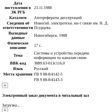
Дата
поступления в
23.11.1988
ЭК РГБ
Каталоги
Авторефераты диссертаций
Сведения об
Новосиб. электротехн. ин-т связи им. Н. Д.
ответственности
Псурцева
Выходные
Новосибирск, 1988
данные
Физическое
17 с.
описание
Системы и устройства передачи
Тема
информации по каналам связи
BBK-код
З889.63-013с116,0
Язык
Русский
Места хранения
FB 9 88-8/4142-5
FB 9 88-8/4143-3
×
Электронный заказ документа в читальный зал
Загрузка...
×