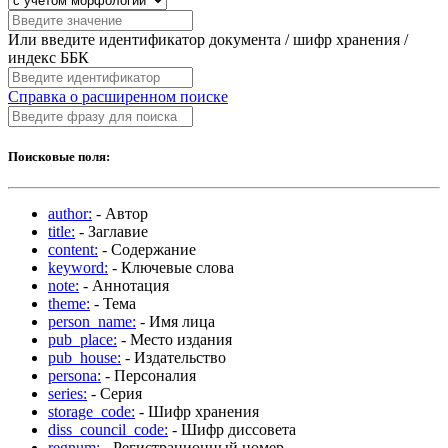
Или введите идентификатор документа / шифр хранения /
индекс ББК
Справка о расширенном поиске
Поисковые поля:
author:
- Автор
title:
- Заглавие
content:
- Содержание
keyword:
- Ключевые слова
note:
- Аннотация
theme:
- Тема
person_name:
- Имя лица
pub_place:
- Место издания
pub_house:
- Издательство
persona:
- Персоналия
series:
- Серия
storage_code:
- Шифр хранения
diss_council_code:
- Шифр диссовета
regnum:
- Регистрационный номер