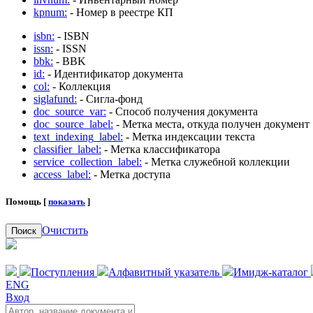
kpnum:
- Номер в реестре КП
isbn:
- ISBN
issn:
- ISSN
bbk:
- BBK
id:
- Идентификатор документа
col:
- Коллекция
siglafund:
- Сигла-фонд
doc_source_var:
- Способ получения документа
doc_source_label:
- Метка места, откуда получен документ
text_indexing_label:
- Метка индексации текста
classifier_label:
- Метка классификатора
service_collection_label:
- Метка служебной коллекции
access_label:
- Метка доступа
Помощь [
показать
]
Очистить
Поиск
Поступления
Алфавитный указатель
Имидж-каталог
ENG
Вход