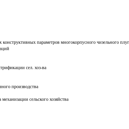
конструктивных параметров многокорпусного чизельного плуга : 
таций
ктрификации сел. хоз-ва
нного производства
а механизации сельского хозяйства