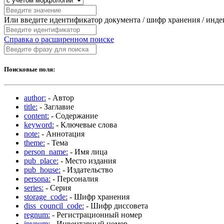
Или введите идентификатор документа / шифр хранения / инд
Справка о расширенном поиске
Поисковые поля:
author:
- Автор
title:
- Заглавие
content:
- Содержание
keyword:
- Ключевые слова
note:
- Аннотация
theme:
- Тема
person_name:
- Имя лица
pub_place:
- Место издания
pub_house:
- Издательство
persona:
- Персоналия
series:
- Серия
storage_code:
- Шифр хранения
diss_council_code:
- Шифр диссовета
regnum:
- Регистрационный номер
invnum:
- Инвентарный номер