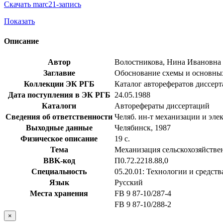
Скачать marc21-запись
Показать
Описание
Автор
Волостникова, Нина Ивановна
Заглавие
Обоснование схемы и основных 
Коллекции ЭК РГБ
Каталог авторефератов диссер
Дата поступления в ЭК РГБ
24.05.1988
Каталоги
Авторефераты диссертаций
Сведения об ответственности
Челяб. ин-т механизации и эле
Выходные данные
Челябинск, 1987
Физическое описание
19 с.
Тема
Механизация сельскохозяйстве
BBK-код
П0.72.2218.88,0
Специальность
05.20.01: Технологии и средств
Язык
Русский
Места хранения
FB 9 87-10/287-4
FB 9 87-10/288-2
×