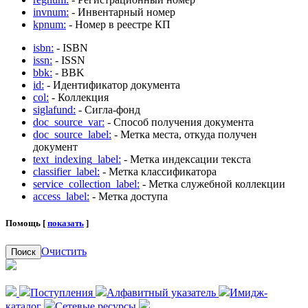
invnum:
- Инвентарный номер
kpnum:
- Номер в реестре КП
isbn:
- ISBN
issn:
- ISSN
bbk:
- BBK
id:
- Идентификатор документа
col:
- Коллекция
siglafund:
- Сигла-фонд
doc_source_var:
- Способ получения документа
doc_source_label:
- Метка места, откуда получен
документ
text_indexing_label:
- Метка индексации текста
classifier_label:
- Метка классификатора
service_collection_label:
- Метка служебной коллекции
access_label:
- Метка доступа
Помощь [
показать
]
Очистить
Поиск
Поступления
Алфавитный указатель
Имидж-
каталог
Сетевые ресурсы