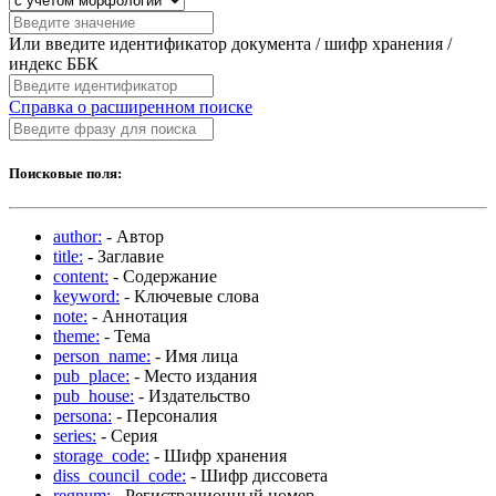
Или введите идентификатор документа / шифр хранения /
индекс ББК
Справка о расширенном поиске
Поисковые поля:
author:
- Автор
title:
- Заглавие
content:
- Содержание
keyword:
- Ключевые слова
note:
- Аннотация
theme:
- Тема
person_name:
- Имя лица
pub_place:
- Место издания
pub_house:
- Издательство
persona:
- Персоналия
series:
- Серия
storage_code:
- Шифр хранения
diss_council_code:
- Шифр диссовета
regnum:
- Регистрационный номер