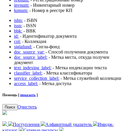
invnum:
- Инвентарный номер
kpnum:
- Номер в реестре КП
isbn:
- ISBN
issn:
- ISSN
bbk:
- BBK
id:
- Идентификатор документа
col:
- Коллекция
siglafund:
- Сигла-фонд
doc_source_var:
- Способ получения документа
doc_source_label:
- Метка места, откуда получен
документ
text_indexing_label:
- Метка индексации текста
classifier_label:
- Метка классификатора
service_collection_label:
- Метка служебной коллекции
access_label:
- Метка доступа
Помощь [
показать
]
Очистить
Поиск
Поступления
Алфавитный указатель
Имидж-
каталог
Сетевые ресурсы