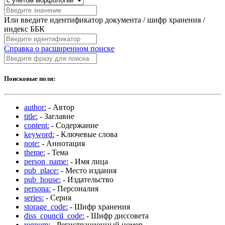
Или введите идентификатор документа / шифр хранения /
индекс ББК
Справка о расширенном поиске
Поисковые поля:
author:
- Автор
title:
- Заглавие
content:
- Содержание
keyword:
- Ключевые слова
note:
- Аннотация
theme:
- Тема
person_name:
- Имя лица
pub_place:
- Место издания
pub_house:
- Издательство
persona:
- Персоналия
series:
- Серия
storage_code:
- Шифр хранения
diss_council_code:
- Шифр диссовета
regnum:
- Регистрационный номер