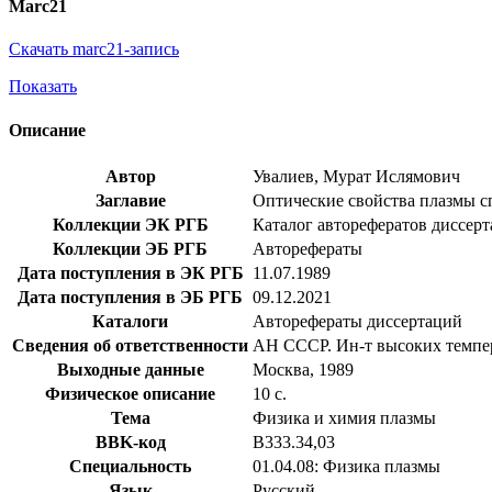
Marc21
Скачать marc21-запись
Показать
Описание
Автор
Увалиев, Мурат Ислямович
Заглавие
Оптические свойства плазмы сп
Коллекции ЭК РГБ
Каталог авторефератов диссер
Коллекции ЭБ РГБ
Авторефераты
Дата поступления в ЭК РГБ
11.07.1989
Дата поступления в ЭБ РГБ
09.12.2021
Каталоги
Авторефераты диссертаций
Сведения об ответственности
АН СССР. Ин-т высоких темпе
Выходные данные
Москва, 1989
Физическое описание
10 с.
Тема
Физика и химия плазмы
BBK-код
В333.34,03
Специальность
01.04.08: Физика плазмы
Язык
Русский