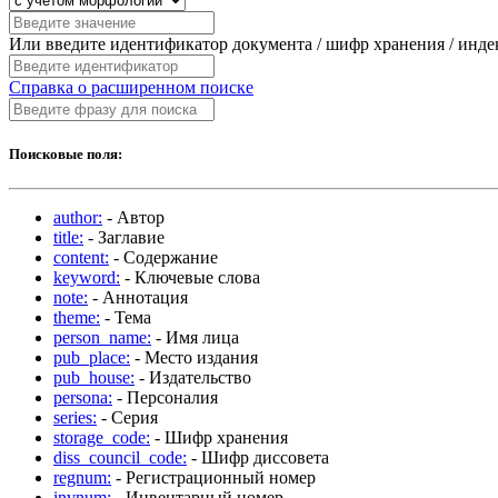
Или введите идентификатор документа / шифр хранения / инд
Справка о расширенном поиске
Поисковые поля:
author:
- Автор
title:
- Заглавие
content:
- Содержание
keyword:
- Ключевые слова
note:
- Аннотация
theme:
- Тема
person_name:
- Имя лица
pub_place:
- Место издания
pub_house:
- Издательство
persona:
- Персоналия
series:
- Серия
storage_code:
- Шифр хранения
diss_council_code:
- Шифр диссовета
regnum:
- Регистрационный номер
invnum:
- Инвентарный номер