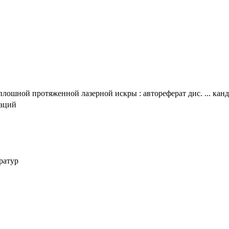
лошной протяженной лазерной искры : автореферат дис. ... канд
таций
ратур