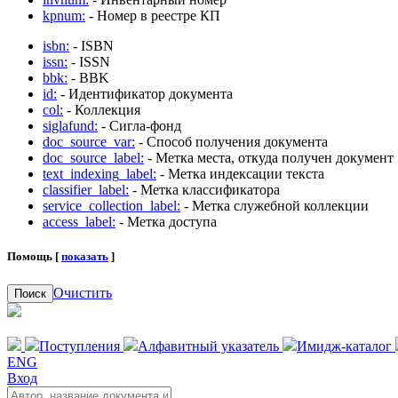
kpnum:
- Номер в реестре КП
isbn:
- ISBN
issn:
- ISSN
bbk:
- BBK
id:
- Идентификатор документа
col:
- Коллекция
siglafund:
- Сигла-фонд
doc_source_var:
- Способ получения документа
doc_source_label:
- Метка места, откуда получен документ
text_indexing_label:
- Метка индексации текста
classifier_label:
- Метка классификатора
service_collection_label:
- Метка служебной коллекции
access_label:
- Метка доступа
Помощь [
показать
]
Очистить
Поиск
Поступления
Алфавитный указатель
Имидж-каталог
ENG
Вход