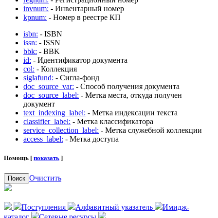
invnum:
- Инвентарный номер
kpnum:
- Номер в реестре КП
isbn:
- ISBN
issn:
- ISSN
bbk:
- BBK
id:
- Идентификатор документа
col:
- Коллекция
siglafund:
- Сигла-фонд
doc_source_var:
- Способ получения документа
doc_source_label:
- Метка места, откуда получен
документ
text_indexing_label:
- Метка индексации текста
classifier_label:
- Метка классификатора
service_collection_label:
- Метка служебной коллекции
access_label:
- Метка доступа
Помощь [
показать
]
Очистить
Поиск
Поступления
Алфавитный указатель
Имидж-
каталог
Сетевые ресурсы