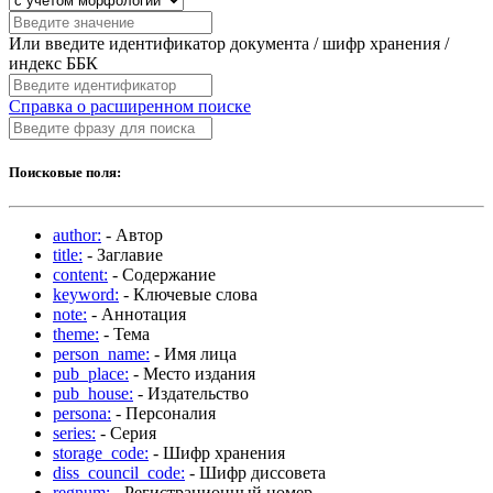
Или введите идентификатор документа / шифр хранения /
индекс ББК
Справка о расширенном поиске
Поисковые поля:
author:
- Автор
title:
- Заглавие
content:
- Содержание
keyword:
- Ключевые слова
note:
- Аннотация
theme:
- Тема
person_name:
- Имя лица
pub_place:
- Место издания
pub_house:
- Издательство
persona:
- Персоналия
series:
- Серия
storage_code:
- Шифр хранения
diss_council_code:
- Шифр диссовета
regnum:
- Регистрационный номер