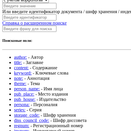
Или введите идентификатор документа / шифр хранения / инд
Справка о расширенном поиске
Поисковые поля:
author:
- Автор
title:
- Заглавие
content:
- Содержание
keyword:
- Ключевые слова
note:
- Аннотация
theme:
- Тема
person_name:
- Имя лица
pub_place:
- Место издания
pub_house:
- Издательство
persona:
- Персоналия
series:
- Серия
storage_code:
- Шифр хранения
diss_council_code:
- Шифр диссовета
regnum:
- Регистрационный номер
invnum:
- Инвентарный номер