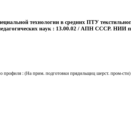
пециальной технологии в средних ПТУ текстильно
 педагогических наук : 13.00.02 / АПН СССР. НИИ про
рофиля : (На прим. подготовки прядильщиц шерст. пром-сти) : ав
.