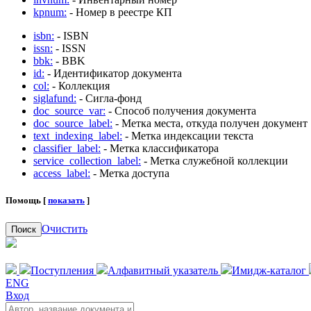
kpnum:
- Номер в реестре КП
isbn:
- ISBN
issn:
- ISSN
bbk:
- BBK
id:
- Идентификатор документа
col:
- Коллекция
siglafund:
- Сигла-фонд
doc_source_var:
- Способ получения документа
doc_source_label:
- Метка места, откуда получен документ
text_indexing_label:
- Метка индексации текста
classifier_label:
- Метка классификатора
service_collection_label:
- Метка служебной коллекции
access_label:
- Метка доступа
Помощь [
показать
]
Очистить
Поиск
Поступления
Алфавитный указатель
Имидж-каталог
ENG
Вход