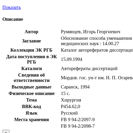
Показать
Описание
Автор
Румянцев, Игорь Георгиевич
Обоснование способа уменьшения н
Заглавие
медицинских наук : 14.00.27
Коллекции ЭК РГБ
Каталог авторефератов диссертаци
Дата поступления в ЭК
15.09.1994
РГБ
Каталоги
Авторефераты диссертаций
Сведения об
Мордов. гос. ун-т им. Н. П. Огарев
ответственности
Выходные данные
Саранск, 1994
Физическое описание
15 с.
Тема
Хирургия
BBK-код
Р454.62,0
Язык
Русский
Места хранения
FB 9 94-2/2097-9
FB 9 94-2/2098-7
×