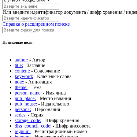
Или введите идентификатор документа / шифр хранения / инд
Справка о расширенном поиске
Поисковые поля:
author:
- Автор
title:
- Заглавие
content:
- Содержание
keyword:
- Ключевые слова
note:
- Аннотация
theme:
- Тема
person_name:
- Имя лица
pub_place:
- Место издания
pub_house:
- Издательство
persona:
- Персоналия
series:
- Серия
storage_code:
- Шифр хранения
diss_council_code:
- Шифр диссовета
regnum:
- Регистрационный номер
invnum:
- Инвентарный номер