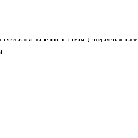
атяжения швов кишечного анастомоза : (экспериментально-клинич
й
а