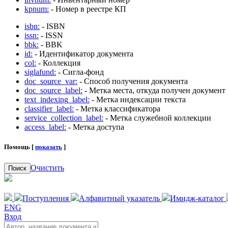
kpnum:
- Номер в реестре КП
isbn:
- ISBN
issn:
- ISSN
bbk:
- BBK
id:
- Идентификатор документа
col:
- Коллекция
siglafund:
- Сигла-фонд
doc_source_var:
- Способ получения документа
doc_source_label:
- Метка места, откуда получен документ
text_indexing_label:
- Метка индексации текста
classifier_label:
- Метка классификатора
service_collection_label:
- Метка служебной коллекции
access_label:
- Метка доступа
Помощь [
показать
]
Очистить
Поиск
Поступления
Алфавитный указатель
Имидж-каталог
ENG
Вход