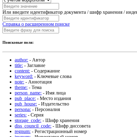
Или введите идентификатор документа / шифр хранения / инд
Справка о расширенном поиске
Поисковые поля:
author:
- Автор
title:
- Заглавие
content:
- Содержание
keyword:
- Ключевые слова
note:
- Аннотация
theme:
- Тема
person_name:
- Имя лица
pub_place:
- Место издания
pub_house:
- Издательство
persona:
- Персоналия
series:
- Серия
storage_code:
- Шифр хранения
diss_council_code:
- Шифр диссовета
regnum:
- Регистрационный номер
invnum:
- Инвентарный номер