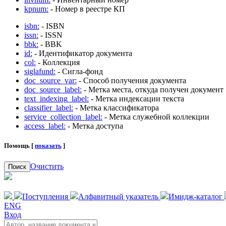
kpnum:
- Номер в реестре КП
isbn:
- ISBN
issn:
- ISSN
bbk:
- BBK
id:
- Идентификатор документа
col:
- Коллекция
siglafund:
- Сигла-фонд
doc_source_var:
- Способ получения документа
doc_source_label:
- Метка места, откуда получен документ
text_indexing_label:
- Метка индексации текста
classifier_label:
- Метка классификатора
service_collection_label:
- Метка служебной коллекции
access_label:
- Метка доступа
Помощь [
показать
]
Очистить
Поиск
Поступления
Алфавитный указатель
Имидж-каталог
ENG
Вход