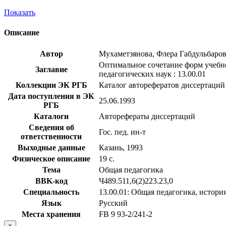
Показать
Описание
Автор
Мухаметзянова, Флера Габдульбаро
Оптимальное сочетание форм учебно
Заглавие
педагогических наук : 13.00.01
Коллекции ЭК РГБ
Каталог авторефератов диссертаций
Дата поступления в ЭК
25.06.1993
РГБ
Каталоги
Авторефераты диссертаций
Сведения об
Гос. пед. ин-т
ответственности
Выходные данные
Казань, 1993
Физическое описание
19 с.
Тема
Общая педагогика
BBK-код
Ч489.511,6(2)223.23,0
Специальность
13.00.01: Общая педагогика, истори
Язык
Русский
Места хранения
FB 9 93-2/241-2
×