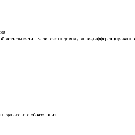
вна
й деятельности в условиях индивидуально-дифференцированного о
я педагогики и образования