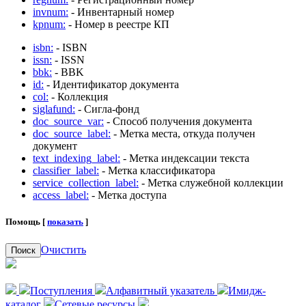
invnum:
- Инвентарный номер
kpnum:
- Номер в реестре КП
isbn:
- ISBN
issn:
- ISSN
bbk:
- BBK
id:
- Идентификатор документа
col:
- Коллекция
siglafund:
- Сигла-фонд
doc_source_var:
- Способ получения документа
doc_source_label:
- Метка места, откуда получен
документ
text_indexing_label:
- Метка индексации текста
classifier_label:
- Метка классификатора
service_collection_label:
- Метка служебной коллекции
access_label:
- Метка доступа
Помощь [
показать
]
Очистить
Поиск
Поступления
Алфавитный указатель
Имидж-
каталог
Сетевые ресурсы