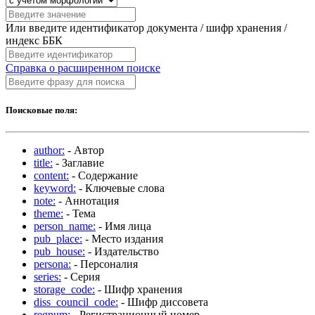
Или введите идентификатор документа / шифр хранения /
индекс ББК
Справка о расширенном поиске
Поисковые поля:
author:
- Автор
title:
- Заглавие
content:
- Содержание
keyword:
- Ключевые слова
note:
- Аннотация
theme:
- Тема
person_name:
- Имя лица
pub_place:
- Место издания
pub_house:
- Издательство
persona:
- Персоналия
series:
- Серия
storage_code:
- Шифр хранения
diss_council_code:
- Шифр диссовета
regnum:
- Регистрационный номер