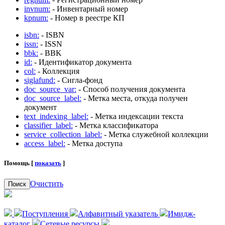
invnum:
- Инвентарный номер
kpnum:
- Номер в реестре КП
isbn:
- ISBN
issn:
- ISSN
bbk:
- BBK
id:
- Идентификатор документа
col:
- Коллекция
siglafund:
- Сигла-фонд
doc_source_var:
- Способ получения документа
doc_source_label:
- Метка места, откуда получен
документ
text_indexing_label:
- Метка индексации текста
classifier_label:
- Метка классификатора
service_collection_label:
- Метка служебной коллекции
access_label:
- Метка доступа
Помощь [
показать
]
Очистить
Поиск
Поступления
Алфавитный указатель
Имидж-
каталог
Сетевые ресурсы