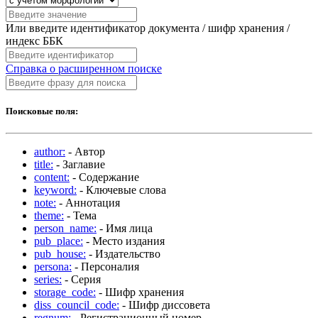
Или введите идентификатор документа / шифр хранения /
индекс ББК
Справка о расширенном поиске
Поисковые поля:
author:
- Автор
title:
- Заглавие
content:
- Содержание
keyword:
- Ключевые слова
note:
- Аннотация
theme:
- Тема
person_name:
- Имя лица
pub_place:
- Место издания
pub_house:
- Издательство
persona:
- Персоналия
series:
- Серия
storage_code:
- Шифр хранения
diss_council_code:
- Шифр диссовета
regnum:
- Регистрационный номер