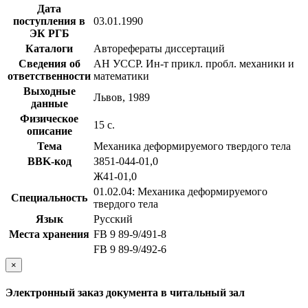
Дата
поступления в
03.01.1990
ЭК РГБ
Каталоги
Авторефераты диссертаций
Сведения об
АН УССР. Ин-т прикл. пробл. механики и
ответственности
математики
Выходные
Львов, 1989
данные
Физическое
15 с.
описание
Тема
Механика деформируемого твердого тела
BBK-код
З851-044-01,0
Ж41-01,0
01.02.04: Механика деформируемого
Специальность
твердого тела
Язык
Русский
Места хранения
FB 9 89-9/491-8
FB 9 89-9/492-6
×
Электронный заказ документа в читальный зал