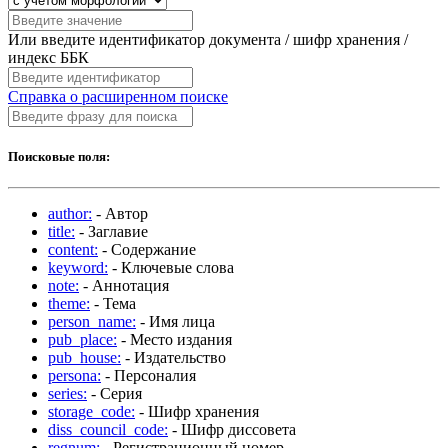
Или введите идентификатор документа / шифр хранения /
индекс ББК
Справка о расширенном поиске
Поисковые поля:
author:
- Автор
title:
- Заглавие
content:
- Содержание
keyword:
- Ключевые слова
note:
- Аннотация
theme:
- Тема
person_name:
- Имя лица
pub_place:
- Место издания
pub_house:
- Издательство
persona:
- Персоналия
series:
- Серия
storage_code:
- Шифр хранения
diss_council_code:
- Шифр диссовета
regnum:
- Регистрационный номер