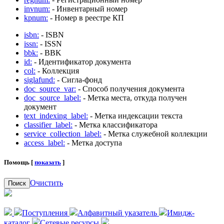
invnum:
- Инвентарный номер
kpnum:
- Номер в реестре КП
isbn:
- ISBN
issn:
- ISSN
bbk:
- BBK
id:
- Идентификатор документа
col:
- Коллекция
siglafund:
- Сигла-фонд
doc_source_var:
- Способ получения документа
doc_source_label:
- Метка места, откуда получен
документ
text_indexing_label:
- Метка индексации текста
classifier_label:
- Метка классификатора
service_collection_label:
- Метка служебной коллекции
access_label:
- Метка доступа
Помощь [
показать
]
Очистить
Поиск
Поступления
Алфавитный указатель
Имидж-
каталог
Сетевые ресурсы