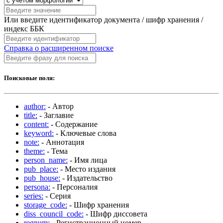
Или введите идентификатор документа / шифр хранения /
индекс ББК
Справка о расширенном поиске
Поисковые поля:
author:
- Автор
title:
- Заглавие
content:
- Содержание
keyword:
- Ключевые слова
note:
- Аннотация
theme:
- Тема
person_name:
- Имя лица
pub_place:
- Место издания
pub_house:
- Издательство
persona:
- Персоналия
series:
- Серия
storage_code:
- Шифр хранения
diss_council_code:
- Шифр диссовета
regnum:
- Регистрационный номер