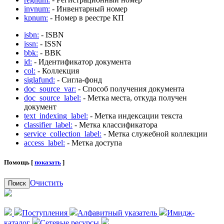
invnum:
- Инвентарный номер
kpnum:
- Номер в реестре КП
isbn:
- ISBN
issn:
- ISSN
bbk:
- BBK
id:
- Идентификатор документа
col:
- Коллекция
siglafund:
- Сигла-фонд
doc_source_var:
- Способ получения документа
doc_source_label:
- Метка места, откуда получен
документ
text_indexing_label:
- Метка индексации текста
classifier_label:
- Метка классификатора
service_collection_label:
- Метка служебной коллекции
access_label:
- Метка доступа
Помощь [
показать
]
Очистить
Поиск
Поступления
Алфавитный указатель
Имидж-
каталог
Сетевые ресурсы