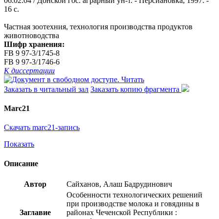
06.02.04 / Донской гос. аграрный ун-т. - Персиановка, 1997. -
16 с.
Частная зоотехния, технология производства продуктов
животноводства
Шифр хранения:
FB 9 97-3/1745-8
FB 9 97-3/1746-6
К диссертации
Читать
Заказать в читальный зал
Заказать копию фрагмента
Marc21
Скачать marc21-запись
Показать
Описание
Автор
Сайханов, Алаш Бадрудинович
Особенности технологических решений
при производстве молока и говядины в
Заглавие
районах Чеченской Республики :