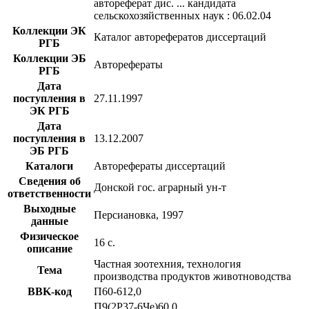
автореферат дис. ... кандидата
сельскохозяйственных наук : 06.02.04
Коллекции ЭК
Каталог авторефератов диссертаций
РГБ
Коллекции ЭБ
Авторефераты
РГБ
Дата
поступления в
27.11.1997
ЭК РГБ
Дата
поступления в
13.12.2007
ЭБ РГБ
Каталоги
Авторефераты диссертаций
Сведения об
Донской гос. аграрный ун-т
ответственности
Выходные
Персиановка, 1997
данные
Физическое
16 с.
описание
Частная зоотехния, технология
Тема
производства продуктов животноводства
BBK-код
П60-612,0
П9(2Р37-6Че)60,0