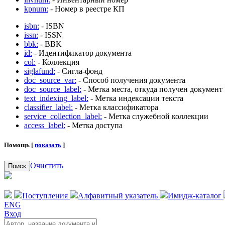
kpnum:
- Номер в реестре КП
isbn:
- ISBN
issn:
- ISSN
bbk:
- BBK
id:
- Идентификатор документа
col:
- Коллекция
siglafund:
- Сигла-фонд
doc_source_var:
- Способ получения документа
doc_source_label:
- Метка места, откуда получен документ
text_indexing_label:
- Метка индексации текста
classifier_label:
- Метка классификатора
service_collection_label:
- Метка служебной коллекции
access_label:
- Метка доступа
Помощь [
показать
]
Очистить
Поиск
Поступления
Алфавитный указатель
Имидж-каталог
ENG
Вход