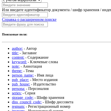
Или введите идентификатор документа / шифр хранения / инд
Справка о расширенном поиске
Поисковые поля:
author:
- Автор
title:
- Заглавие
content:
- Содержание
keyword:
- Ключевые слова
note:
- Аннотация
theme:
- Тема
person_name:
- Имя лица
pub_place:
- Место издания
pub_house:
- Издательство
persona:
- Персоналия
series:
- Серия
storage_code:
- Шифр хранения
diss_council_code:
- Шифр диссовета
regnum:
- Регистрационный номер
invnum:
- Инвентарный номер