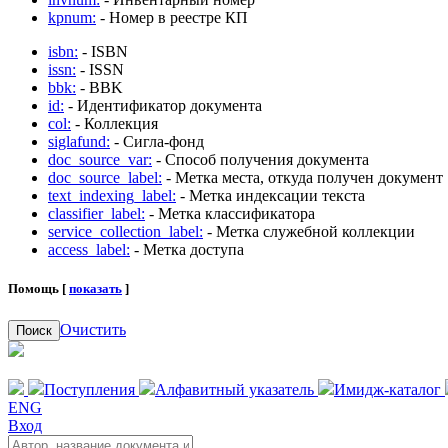
kpnum:
- Номер в реестре КП
isbn:
- ISBN
issn:
- ISSN
bbk:
- BBK
id:
- Идентификатор документа
col:
- Коллекция
siglafund:
- Сигла-фонд
doc_source_var:
- Способ получения документа
doc_source_label:
- Метка места, откуда получен документ
text_indexing_label:
- Метка индексации текста
classifier_label:
- Метка классификатора
service_collection_label:
- Метка служебной коллекции
access_label:
- Метка доступа
Помощь [
показать
]
Очистить
Поиск
Поступления
Алфавитный указатель
Имидж-каталог
ENG
Вход