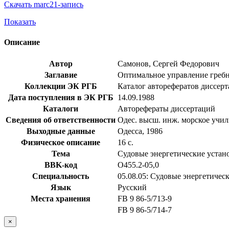
Скачать marc21-запись
Показать
Описание
Автор
Самонов, Сергей Федорович
Заглавие
Оптимальное управление гребно
Коллекции ЭК РГБ
Каталог авторефератов диссер
Дата поступления в ЭК РГБ
14.09.1988
Каталоги
Авторефераты диссертаций
Сведения об ответственности
Одес. высш. инж. морское учи
Выходные данные
Одесса, 1986
Физическое описание
16 с.
Тема
Судовые энергетические устано
BBK-код
О455.2-05,0
Специальность
05.08.05: Судовые энергетичес
Язык
Русский
Места хранения
FB 9 86-5/713-9
FB 9 86-5/714-7
×