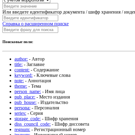
Или введите идентификатор документа / шифр хранения / инд
Справка о расширенном поиске
Поисковые поля:
author:
- Автор
title:
- Заглавие
content:
- Содержание
keyword:
- Ключевые слова
note:
- Аннотация
theme:
- Тема
person_name:
- Имя лица
pub_place:
- Место издания
pub_house:
- Издательство
persona:
- Персоналия
series:
- Серия
storage_code:
- Шифр хранения
diss_council_code:
- Шифр диссовета
regnum:
- Регистрационный номер
invnum:
- Инвентарный номер