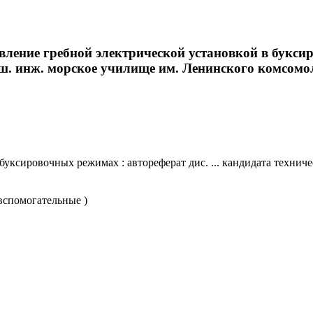
ление гребной электрической установкой в буксиро
ш. инж. морское училище им. Ленинского комсомола. 
ксировочных режимах : автореферат дис. ... кандидата техничес
вспомогательные )