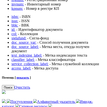
invnum:
- Инвентарный номер
kpnum:
- Номер в реестре КП
isbn:
- ISBN
issn:
- ISSN
bbk:
- BBK
id:
- Идентификатор документа
col:
- Коллекция
siglafund:
- Сигла-фонд
doc_source_var:
- Способ получения документа
doc_source_label:
- Метка места, откуда получен
документ
text_indexing_label:
- Метка индексации текста
classifier_label:
- Метка классификатора
service_collection_label:
- Метка служебной коллекции
access_label:
- Метка доступа
Помощь [
показать
]
Очистить
Поиск
Поступления
Алфавитный указатель
Имидж-
каталог
Сетевые ресурсы