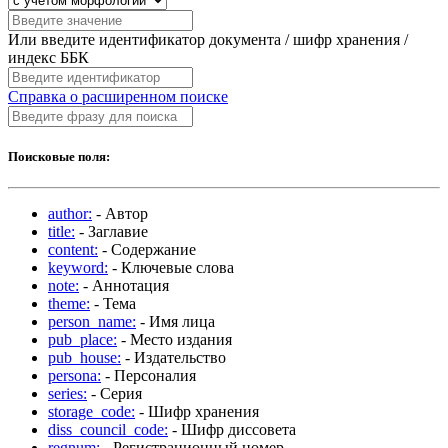
Или введите идентификатор документа / шифр хранения /
индекс ББК
Справка о расширенном поиске
Поисковые поля:
author:
- Автор
title:
- Заглавие
content:
- Содержание
keyword:
- Ключевые слова
note:
- Аннотация
theme:
- Тема
person_name:
- Имя лица
pub_place:
- Место издания
pub_house:
- Издательство
persona:
- Персоналия
series:
- Серия
storage_code:
- Шифр хранения
diss_council_code:
- Шифр диссовета
regnum:
- Регистрационный номер