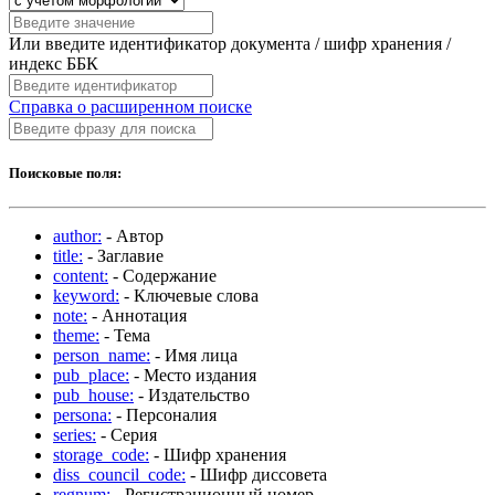
Или введите идентификатор документа / шифр хранения /
индекс ББК
Справка о расширенном поиске
Поисковые поля:
author:
- Автор
title:
- Заглавие
content:
- Содержание
keyword:
- Ключевые слова
note:
- Аннотация
theme:
- Тема
person_name:
- Имя лица
pub_place:
- Место издания
pub_house:
- Издательство
persona:
- Персоналия
series:
- Серия
storage_code:
- Шифр хранения
diss_council_code:
- Шифр диссовета
regnum:
- Регистрационный номер