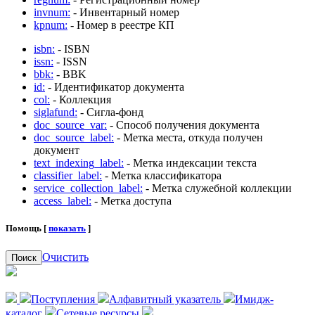
invnum:
- Инвентарный номер
kpnum:
- Номер в реестре КП
isbn:
- ISBN
issn:
- ISSN
bbk:
- BBK
id:
- Идентификатор документа
col:
- Коллекция
siglafund:
- Сигла-фонд
doc_source_var:
- Способ получения документа
doc_source_label:
- Метка места, откуда получен
документ
text_indexing_label:
- Метка индексации текста
classifier_label:
- Метка классификатора
service_collection_label:
- Метка служебной коллекции
access_label:
- Метка доступа
Помощь [
показать
]
Очистить
Поиск
Поступления
Алфавитный указатель
Имидж-
каталог
Сетевые ресурсы