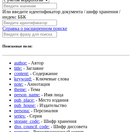
Или введите идентификатор документа / шифр хранения /
индекс ББК
Справка о расширенном поиске
Поисковые поля:
author:
- Автор
title:
- Заглавие
content:
- Содержание
keyword:
- Ключевые слова
note:
- Аннотация
theme:
- Тема
person_name:
- Имя лица
pub_place:
- Место издания
pub_house:
- Издательство
persona:
- Персоналия
series:
- Серия
storage_code:
- Шифр хранения
diss_council_code:
- Шифр диссовета
regnum:
- Регистрационный номер