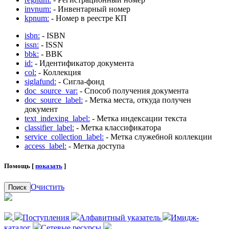
invnum:
- Инвентарный номер
kpnum:
- Номер в реестре КП
isbn:
- ISBN
issn:
- ISSN
bbk:
- BBK
id:
- Идентификатор документа
col:
- Коллекция
siglafund:
- Сигла-фонд
doc_source_var:
- Способ получения документа
doc_source_label:
- Метка места, откуда получен
документ
text_indexing_label:
- Метка индексации текста
classifier_label:
- Метка классификатора
service_collection_label:
- Метка служебной коллекции
access_label:
- Метка доступа
Помощь [
показать
]
Очистить
Поиск
Поступления
Алфавитный указатель
Имидж-
каталог
Сетевые ресурсы