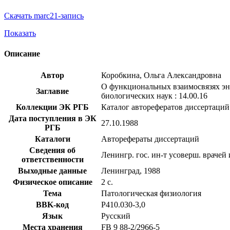
Скачать marc21-запись
Показать
Описание
Автор
Коробкина, Ольга Александровна
О функциональных взаимосвязях эне
Заглавие
биологических наук : 14.00.16
Коллекции ЭК РГБ
Каталог авторефератов диссертаций
Дата поступления в ЭК
27.10.1988
РГБ
Каталоги
Авторефераты диссертаций
Сведения об
Ленингр. гос. ин-т усоверш. врачей
ответственности
Выходные данные
Ленинград, 1988
Физическое описание
2 с.
Тема
Патологическая физиология
BBK-код
Р410.030-3,0
Язык
Русский
Места хранения
FB 9 88-2/2966-5