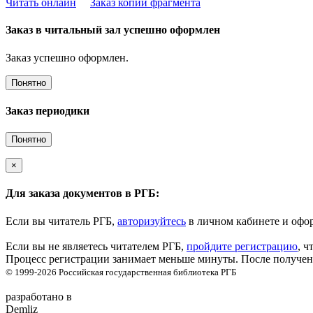
Читать онлайн
Заказ копии фрагмента
Заказ в читальный зал успешно оформлен
Заказ успешно оформлен.
Понятно
Заказ периодики
Понятно
×
Для заказа документов в РГБ:
Если вы читатель РГБ,
авторизуйтесь
в личном кабинете и офор
Если вы не являетесь читателем РГБ,
пройдите регистрацию
, ч
Процесс регистрации занимает меньше минуты. После получени
© 1999-2026
Российская государственная библиотека
РГБ
разработано в
Demliz