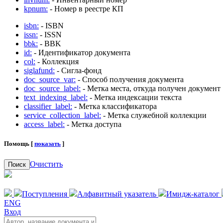
kpnum:
- Номер в реестре КП
isbn:
- ISBN
issn:
- ISSN
bbk:
- BBK
id:
- Идентификатор документа
col:
- Коллекция
siglafund:
- Сигла-фонд
doc_source_var:
- Способ получения документа
doc_source_label:
- Метка места, откуда получен документ
text_indexing_label:
- Метка индексации текста
classifier_label:
- Метка классификатора
service_collection_label:
- Метка служебной коллекции
access_label:
- Метка доступа
Помощь [
показать
]
Очистить
Поиск
Поступления
Алфавитный указатель
Имидж-каталог
ENG
Вход