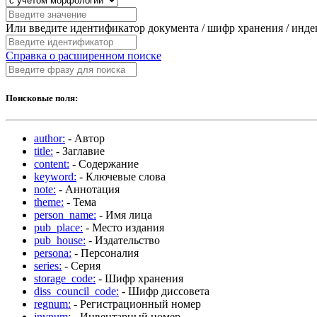
Или введите идентификатор документа / шифр хранения / инд
Справка о расширенном поиске
Поисковые поля:
author:
- Автор
title:
- Заглавие
content:
- Содержание
keyword:
- Ключевые слова
note:
- Аннотация
theme:
- Тема
person_name:
- Имя лица
pub_place:
- Место издания
pub_house:
- Издательство
persona:
- Персоналия
series:
- Серия
storage_code:
- Шифр хранения
diss_council_code:
- Шифр диссовета
regnum:
- Регистрационный номер
invnum:
- Инвентарный номер