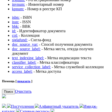
invnum:
- Инвентарный номер
kpnum:
- Номер в реестре КП
isbn:
- ISBN
issn:
- ISSN
bbk:
- BBK
id:
- Идентификатор документа
col:
- Коллекция
siglafund:
- Сигла-фонд
doc_source_var:
- Способ получения документа
doc_source_label:
- Метка места, откуда получен
документ
text_indexing_label:
- Метка индексации текста
classifier_label:
- Метка классификатора
service_collection_label:
- Метка служебной коллекции
access_label:
- Метка доступа
Помощь [
показать
]
Очистить
Поиск
Поступления
Алфавитный указатель
Имидж-
каталог
Сетевые ресурсы