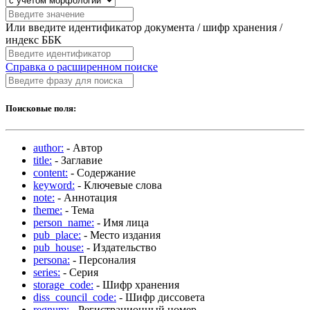
Или введите идентификатор документа / шифр хранения /
индекс ББК
Справка о расширенном поиске
Поисковые поля:
author:
- Автор
title:
- Заглавие
content:
- Содержание
keyword:
- Ключевые слова
note:
- Аннотация
theme:
- Тема
person_name:
- Имя лица
pub_place:
- Место издания
pub_house:
- Издательство
persona:
- Персоналия
series:
- Серия
storage_code:
- Шифр хранения
diss_council_code:
- Шифр диссовета
regnum:
- Регистрационный номер