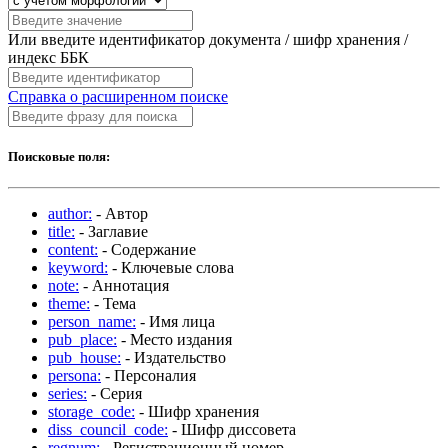
Или введите идентификатор документа / шифр хранения /
индекс ББК
Справка о расширенном поиске
Поисковые поля:
author:
- Автор
title:
- Заглавие
content:
- Содержание
keyword:
- Ключевые слова
note:
- Аннотация
theme:
- Тема
person_name:
- Имя лица
pub_place:
- Место издания
pub_house:
- Издательство
persona:
- Персоналия
series:
- Серия
storage_code:
- Шифр хранения
diss_council_code:
- Шифр диссовета
regnum:
- Регистрационный номер