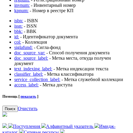
invnum:
- Инвентарный номер
kpnum:
- Номер в реестре КП
isbn:
- ISBN
issn:
- ISSN
bbk:
- BBK
id:
- Идентификатор документа
col:
- Коллекция
siglafund:
- Сигла-фонд
doc_source_var:
- Способ получения документа
doc_source_label:
- Метка места, откуда получен
документ
text_indexing_label:
- Метка индексации текста
classifier_label:
- Метка классификатора
service_collection_label:
- Метка служебной коллекции
access_label:
- Метка доступа
Помощь [
показать
]
Очистить
Поиск
Поступления
Алфавитный указатель
Имидж-
каталог
Сетевые ресурсы