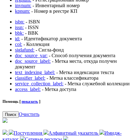
invnum:
- Инвентарный номер
kpnum:
- Номер в реестре КП
isbn:
- ISBN
issn:
- ISSN
bbk:
- BBK
id:
- Идентификатор документа
col:
- Коллекция
siglafund:
- Сигла-фонд
doc_source_var:
- Способ получения документа
doc_source_label:
- Метка места, откуда получен
документ
text_indexing_label:
- Метка индексации текста
classifier_label:
- Метка классификатора
service_collection_label:
- Метка служебной коллекции
access_label:
- Метка доступа
Помощь [
показать
]
Очистить
Поиск
Поступления
Алфавитный указатель
Имидж-
каталог
Сетевые ресурсы