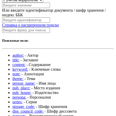
Или введите идентификатор документа / шифр хранения /
индекс ББК
Справка о расширенном поиске
Поисковые поля:
author:
- Автор
title:
- Заглавие
content:
- Содержание
keyword:
- Ключевые слова
note:
- Аннотация
theme:
- Тема
person_name:
- Имя лица
pub_place:
- Место издания
pub_house:
- Издательство
persona:
- Персоналия
series:
- Серия
storage_code:
- Шифр хранения
diss_council_code:
- Шифр диссовета
regnum:
- Регистрационный номер