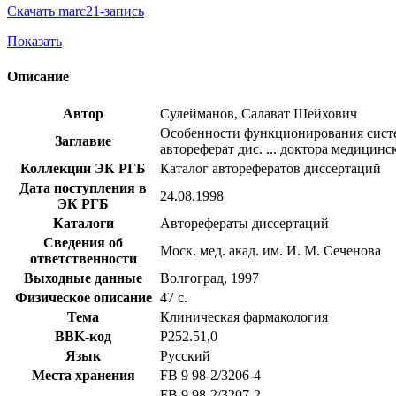
Скачать marc21-запись
Показать
Описание
Автор
Сулейманов, Салават Шейхович
Особенности функционирования систе
Заглавие
автореферат дис. ... доктора медицинск
Коллекции ЭК РГБ
Каталог авторефератов диссертаций
Дата поступления в
24.08.1998
ЭК РГБ
Каталоги
Авторефераты диссертаций
Сведения об
Моск. мед. акад. им. И. М. Сеченова
ответственности
Выходные данные
Волгоград, 1997
Физическое описание
47 с.
Тема
Клиническая фармакология
BBK-код
Р252.51,0
Язык
Русский
Места хранения
FB 9 98-2/3206-4
FB 9 98-2/3207-2