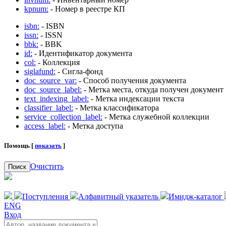
kpnum:
- Номер в реестре КП
isbn:
- ISBN
issn:
- ISSN
bbk:
- BBK
id:
- Идентификатор документа
col:
- Коллекция
siglafund:
- Сигла-фонд
doc_source_var:
- Способ получения документа
doc_source_label:
- Метка места, откуда получен документ
text_indexing_label:
- Метка индексации текста
classifier_label:
- Метка классификатора
service_collection_label:
- Метка служебной коллекции
access_label:
- Метка доступа
Помощь [
показать
]
Очистить
Поиск
Поступления
Алфавитный указатель
Имидж-каталог
ENG
Вход