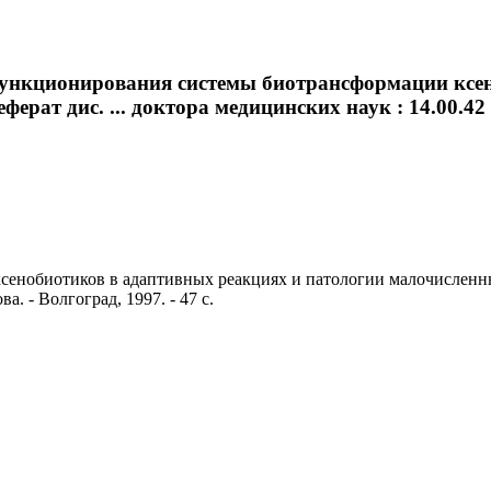
функционирования системы биотрансформации ксен
рат дис. ... доктора медицинских наук : 14.00.42 /
обиотиков в адаптивных реакциях и патологии малочисленных н
а. - Волгоград, 1997. - 47 с.