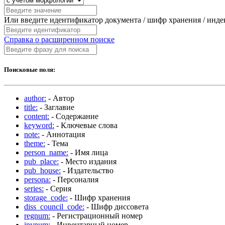
Или введите идентификатор документа / шифр хранения / инд
Справка о расширенном поиске
Поисковые поля:
author:
- Автор
title:
- Заглавие
content:
- Содержание
keyword:
- Ключевые слова
note:
- Аннотация
theme:
- Тема
person_name:
- Имя лица
pub_place:
- Место издания
pub_house:
- Издательство
persona:
- Персоналия
series:
- Серия
storage_code:
- Шифр хранения
diss_council_code:
- Шифр диссовета
regnum:
- Регистрационный номер
invnum:
- Инвентарный номер