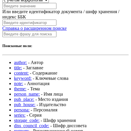
Или введите идентификатор документа / шифр хранения /
индекс ББК
Справка о расширенном поиске
Поисковые поля:
author:
- Автор
title:
- Заглавие
content:
- Содержание
keyword:
- Ключевые слова
note:
- Аннотация
theme:
- Тема
person_name:
- Имя лица
pub_place:
- Место издания
pub_house:
- Издательство
persona:
- Персоналия
series:
- Серия
storage_code:
- Шифр хранения
diss_council_code:
- Шифр диссовета
regnum:
- Регистрационный номер