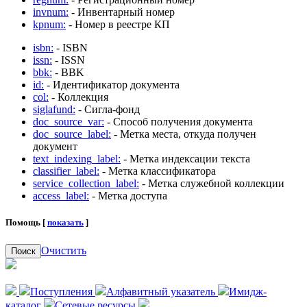
invnum:
- Инвентарный номер
kpnum:
- Номер в реестре КП
isbn:
- ISBN
issn:
- ISSN
bbk:
- BBK
id:
- Идентификатор документа
col:
- Коллекция
siglafund:
- Сигла-фонд
doc_source_var:
- Способ получения документа
doc_source_label:
- Метка места, откуда получен
документ
text_indexing_label:
- Метка индексации текста
classifier_label:
- Метка классификатора
service_collection_label:
- Метка служебной коллекции
access_label:
- Метка доступа
Помощь [
показать
]
Очистить
Поиск
Поступления
Алфавитный указатель
Имидж-
каталог
Сетевые ресурсы